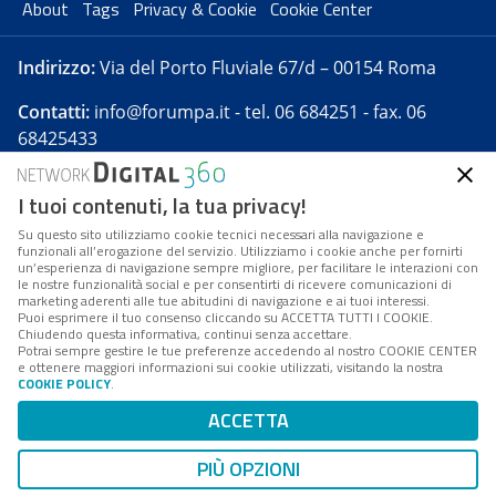
About
Tags
Privacy & Cookie
Cookie Center
Indirizzo:
Via del Porto Fluviale 67/d – 00154 Roma
Contatti:
info@forumpa.it
- tel. 06 684251 - fax. 06
68425433
I tuoi contenuti, la tua privacy!
Forumpa.it
è una pubblicazione telematica iscritta
presso Registro della stampa del Tribunale di Roma -
Su questo sito utilizziamo cookie tecnici necessari alla navigazione e
funzionali all’erogazione del servizio. Utilizziamo i cookie anche per fornirti
Reg. n. 182 del 2 maggio 2008 - Direttore resp. Michela
un’esperienza di navigazione sempre migliore, per facilitare le interazioni con
Stentella
le nostre funzionalità social e per consentirti di ricevere comunicazioni di
marketing aderenti alle tue abitudini di navigazione e ai tuoi interessi.
FPA s.r.l. è società soggetta a Direzione e
Puoi esprimere il tuo consenso cliccando su ACCETTA TUTTI I COOKIE.
Coordinamento da parte di Digital360 S.p.A. - FPA s.r.l.
Chiudendo questa informativa, continui senza accettare.
Potrai sempre gestire le tue preferenze accedendo al nostro COOKIE CENTER
è un'azienda certificata per il sistema di management
e ottenere maggiori informazioni sui cookie utilizzati, visitando la nostra
COOKIE POLICY
.
di qualità SQS (ISO 9001)
Codice Fiscale/Partita IVA n. 10693191008 - R.E.A. Roma
ACCETTA
n. 1249791. ISP AWS
PIÙ OPZIONI
Mappa del sito