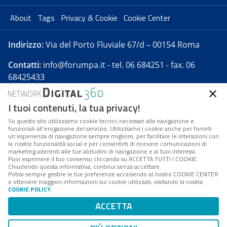
About
Tags
Privacy & Cookie
Cookie Center
Indirizzo:
Via del Porto Fluviale 67/d – 00154 Roma
Contatti:
info@forumpa.it
- tel. 06 684251 - fax. 06
68425433
I tuoi contenuti, la tua privacy!
Forumpa.it
è una pubblicazione telematica iscritta
presso Registro della stampa del Tribunale di Roma -
Su questo sito utilizziamo cookie tecnici necessari alla navigazione e
funzionali all’erogazione del servizio. Utilizziamo i cookie anche per fornirti
Reg. n. 182 del 2 maggio 2008 - Direttore resp. Michela
un’esperienza di navigazione sempre migliore, per facilitare le interazioni con
Stentella
le nostre funzionalità social e per consentirti di ricevere comunicazioni di
marketing aderenti alle tue abitudini di navigazione e ai tuoi interessi.
FPA s.r.l. è società soggetta a Direzione e
Puoi esprimere il tuo consenso cliccando su ACCETTA TUTTI I COOKIE.
Coordinamento da parte di Digital360 S.p.A. - FPA s.r.l.
Chiudendo questa informativa, continui senza accettare.
Potrai sempre gestire le tue preferenze accedendo al nostro COOKIE CENTER
è un'azienda certificata per il sistema di management
e ottenere maggiori informazioni sui cookie utilizzati, visitando la nostra
COOKIE POLICY
.
di qualità SQS (ISO 9001)
Codice Fiscale/Partita IVA n. 10693191008 - R.E.A. Roma
ACCETTA
n. 1249791. ISP AWS