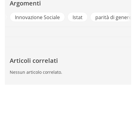
Argomenti
a
Innovazione Sociale
Istat
parità di genere
Articoli correlati
Nessun articolo correlato.