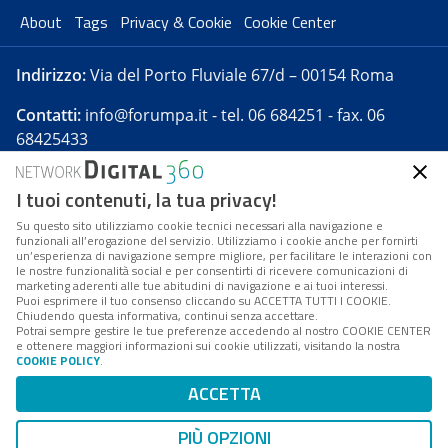
About
Tags
Privacy & Cookie
Cookie Center
Indirizzo:
Via del Porto Fluviale 67/d – 00154 Roma
Contatti:
info@forumpa.it
- tel. 06 684251 - fax. 06
68425433
I tuoi contenuti, la tua privacy!
Forumpa.it
è una pubblicazione telematica iscritta
presso Registro della stampa del Tribunale di Roma -
Su questo sito utilizziamo cookie tecnici necessari alla navigazione e
funzionali all’erogazione del servizio. Utilizziamo i cookie anche per fornirti
Reg. n. 182 del 2 maggio 2008 - Direttore resp. Michela
un’esperienza di navigazione sempre migliore, per facilitare le interazioni con
Stentella
le nostre funzionalità social e per consentirti di ricevere comunicazioni di
marketing aderenti alle tue abitudini di navigazione e ai tuoi interessi.
FPA s.r.l. è società soggetta a Direzione e
Puoi esprimere il tuo consenso cliccando su ACCETTA TUTTI I COOKIE.
Coordinamento da parte di Digital360 S.p.A. - FPA s.r.l.
Chiudendo questa informativa, continui senza accettare.
Potrai sempre gestire le tue preferenze accedendo al nostro COOKIE CENTER
è un'azienda certificata per il sistema di management
e ottenere maggiori informazioni sui cookie utilizzati, visitando la nostra
COOKIE POLICY
.
di qualità SQS (ISO 9001)
Codice Fiscale/Partita IVA n. 10693191008 - R.E.A. Roma
ACCETTA
n. 1249791. ISP AWS
PIÙ OPZIONI
Mappa del sito