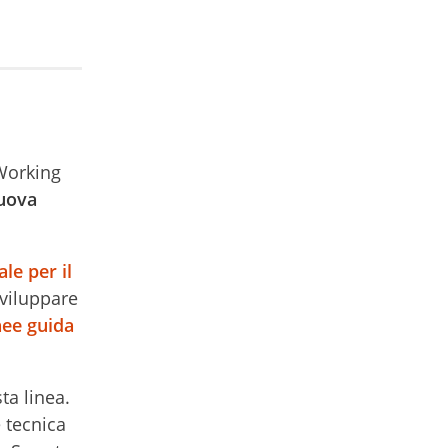
 Working
nuova
le per il
sviluppare
nee guida
ta linea.
 tecnica