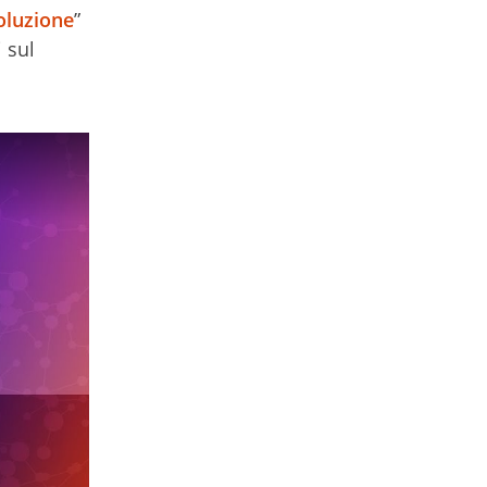
oluzione
”
 sul