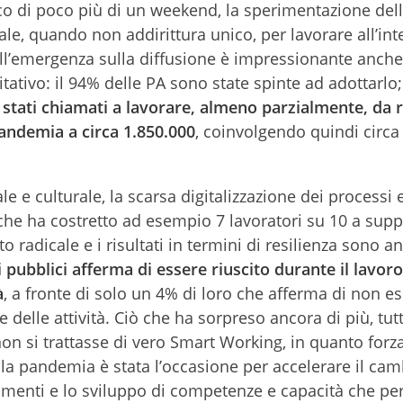
arco di poco più di un weekend, la sperimentazione del
e, quando non addirittura unico, per lavorare all’int
ll’emergenza sulla diffusione è impressionante anche
ativo: il 94% delle PA sono state spinte ad adottarlo
 stati chiamati a lavorare, almeno parzialmente, da
andemia a circa 1.850.000
, coinvolgendo quindi circa
e culturale, la scarsa digitalizzazione dei processi e
che ha costretto ad esempio 7 lavoratori su 10 a supp
o radicale e i risultati in termini di resilienza sono a
i pubblici afferma di essere riuscito durante il lavor
à
, a fronte di solo un 4% di loro che afferma di non e
 delle attività. Ciò che ha sorpreso ancora di più, tutt
é non si trattasse di vero Smart Working, in quanto forz
e la pandemia è stata l’occasione per accelerare il c
rumenti e lo sviluppo di competenze e capacità che pe