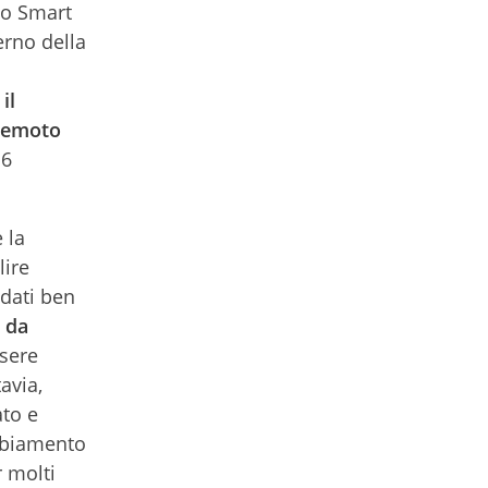
lo Smart
erno della
;
il
 remoto
 6
 la
lire
ndati ben
o da
ssere
avia,
ato e
ambiamento
r molti