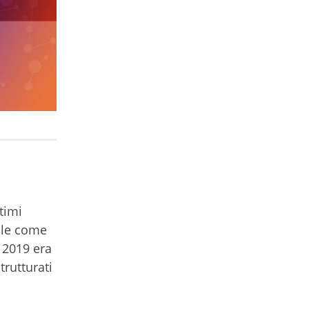
timi
ale come
l 2019 era
trutturati