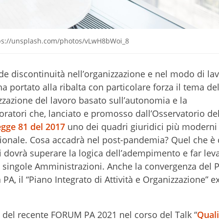
tps://unsplash.com/photos/vLwH8bWoi_8
e discontinuità nell’organizzazione e nel modo di la
 portato alla ribalta con particolare forza il tema de
zazione del lavoro basato sull’autonomia e la
voratori che, lanciato e promosso dall’Osservatorio de
egge 81 del 2017
uno dei quadri giuridici più moderni
rnazionale. Cosa accadrà nel post-pandemia? Quel che è 
 dovrà superare la logica dell’adempimento e far lev
e singole Amministrazioni. Anche la convergenza del 
PA, il “Piano Integrato di Attività e Organizzazione” ex 
del recente FORUM PA 2021 nel corso del Talk “
Quali