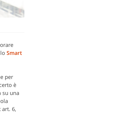
vorare
llo
Smart
l
 e per
certo è
a su una
Pola
art. 6,