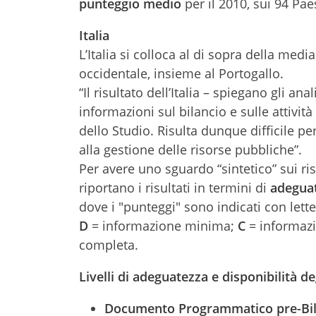
punteggio medio
per il 2010, sui 94 Paes
Italia
L’Italia si colloca al di sopra della med
occidentale, insieme al Portogallo.
“Il risultato dell’Italia – spiegano gli an
informazioni sul bilancio e sulle attivit
dello Studio. Risulta dunque difficile per 
alla gestione delle risorse pubbliche”.
Per avere uno sguardo “sintetico” sui risu
riportano i risultati in termini di
adeguat
dove i "punteggi" sono indicati con lett
D
= informazione minima;
C
= informazi
completa.
Livelli
di
adeguatezza e disponibilità de
Documento Programmatico pre-Bil