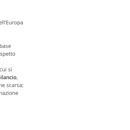
dell’Europa
 base
ispetto
cui si
ilancio
,
e scarsa;
mazione