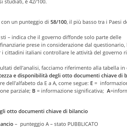
i studiati, è 42/100.
ia con un punteggio di
58/100
, il più basso tra i Paesi 
alisti – indica che il governo diffonde solo parte delle
à finanziarie prese in considerazione dal questionario,
i cittadini italiani controllare le attività del governo r
ltati dell’analisi, facciamo riferimento alla tabella in 
ezza e disponibilità degli otto documenti chiave di b
ere dell’alfabeto da E a A, come segue:
E
= informazion
one parziale;
B
= informazione significativa;
A
=infor
gli otto documenti chiave di bilancio
ancio
– punteggio A – stato PUBBLICATO