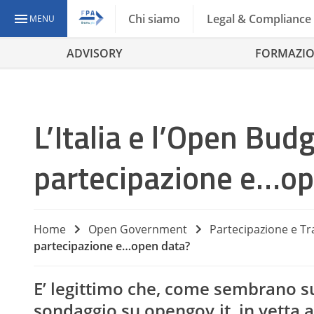
Chi siamo
Legal & Compliance
MENU
ADVISORY
FORMAZI
L’Italia e l’Open Bud
partecipazione e…op
Home
Open Government
Partecipazione e T
partecipazione e…open data?
E’ legittimo che, come sembrano su
sondaggio su opengov.it, in vetta a