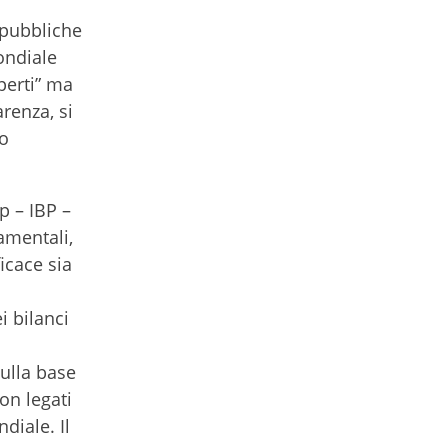
e pubbliche
mondiale
aperti” ma
arenza, si
lo
p – IBP –
damentali,
icace sia
i bilanci
sulla base
on legati
diale. Il