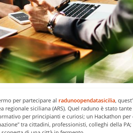
ermo per partecipare al
raduno
opendatasicilia
, quest
a regionale siciliana (ARS). Quel raduno è stato tante
mativo per principianti e curiosi; un Hackathon per 
ione” tra cittadini, professionisti, colleghi della PA; 
 scoperta di una città in fermento.