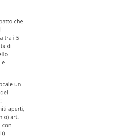
mpatto che
l
 tra i 5
tà di
ello
 e
locale un
 del
:
ti aperti,
io) art.
i con
iù