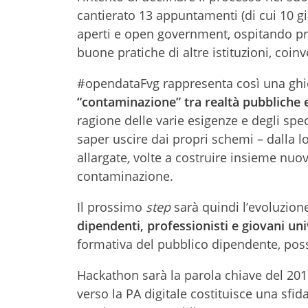
cantierato 13 appuntamenti (di cui 10 g
aperti e open government, ospitando pro
buone pratiche di altre istituzioni, coinv
#opendataFvg rappresenta così una ghiot
“contaminazione” tra realtà pubbliche 
ragione delle varie esigenze e degli speci
saper uscire dai propri schemi – dalla l
allargate
,
volte a
costruire insieme nuov
contaminazione.
Il prossimo
step
sarà quindi l’evoluzio
dipendenti, professionisti e giovani uni
formativa del pubblico dipendente, poss
Hackathon sarà la parola chiave del 2019 
verso la PA digitale costituisce una sfi