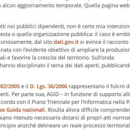
ara alcun aggiornamento temporale. Quella pagina web
tti noi pubblici dipendenti, non è certo mia intenzio
questa o quella organizzazione pubblica: il caso è emb
, curiosamente, dal sito
dati.gov.it
si evince il racconto
ata con l’evidente obiettivo di ampliare la produzion
ali e favorire la crescita del territorio. Sull’onda
 hanno disciplinato il tema dei dati aperti, pubblican
. 82/2005
e il
D. Lgs. 36/2006
rappresentano il fulcro d
erti. Per parte sua, AGID – in funzione di supporto all
ccordo con il Piano Triennale per l’Informatica nella P
ee Guida nazionali
. Risulta allora difficile comprender
iano ritenuto necessario dotarsi di propri atti normat
incipio anziché delineare un reale processo territoria