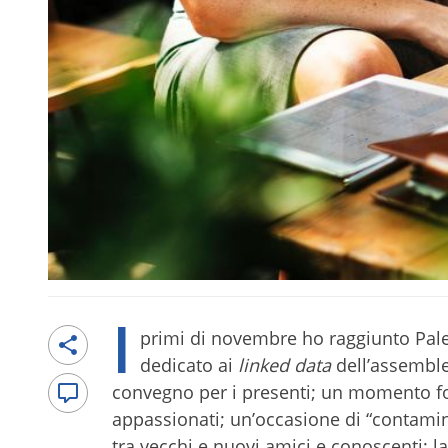
I
primi di novembre ho raggiunto Pal
dedicato ai
linked data
dell’assemble
convegno per i presenti; un momento for
appassionati; un’occasione di “contaminaz
tra vecchi e nuovi amici e conoscenti; la