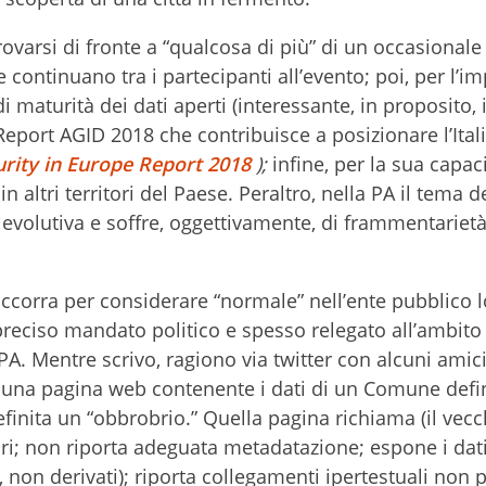
rovarsi di fronte a “qualcosa di più” di un occasionale
e continuano tra i partecipanti all’evento; poi, per l’i
 maturità dei dati aperti (interessante, in proposito, i
eport AGID 2018 che contribuisce a posizionare l’Italia
rity in Europe Report 2018
);
infine, per la sua capaci
 altri territori del Paese. Peraltro, nella PA il tema d
e evolutiva e soffre, oggettivamente, di frammentarietà
occorra per considerare “normale” nell’ente pubblico 
eciso mandato politico e spesso relegato all’ambito
PA. Mentre scrivo, ragiono via twitter con alcuni amici
 una pagina web contenente i dati di un Comune defini
efinita un “obbrobrio.” Quella pagina richiama (il vecch
ri; non riporta adeguata metadatazione; espone i dat
on derivati); riporta collegamenti ipertestuali non p