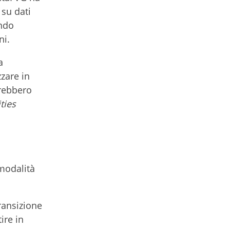
 su dati
ando
ni.
a
zzare in
vrebbero
ties
 modalità
transizione
ire in