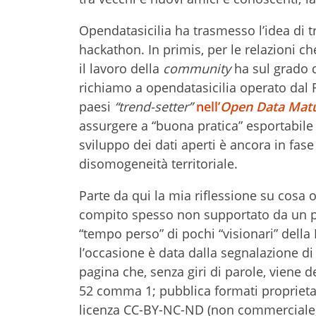
Opendatasicilia ha trasmesso l’idea di t
hackathon. In primis, per le relazioni ch
il lavoro della
community
ha sul grado di
richiamo a opendatasicilia operato dal R
paesi
“trend-setter”
nell’
Open Data Matu
assurgere a “buona pratica” esportabile in
sviluppo dei dati aperti è ancora in fas
disomogeneità territoriale.
Parte da qui la mia riflessione su cosa 
compito spesso non supportato da un pr
“tempo perso” di pochi “visionari” della 
l’occasione è data dalla segnalazione di
pagina che, senza giri di parole, viene d
52 comma 1; pubblica formati proprieta
licenza CC-BY-NC-ND (non commerciale, n