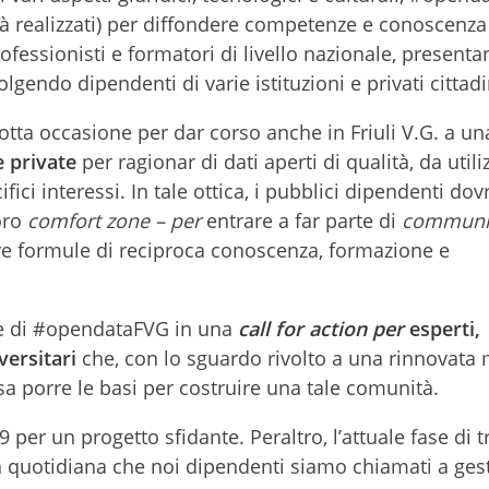
ià realizzati) per diffondere competenze e conoscenza
fessionisti e formatori di livello nazionale, present
olgendo dipendenti di varie istituzioni e privati cittadi
ta occasione per dar corso anche in Friuli V.G. a un
e private
per ragionar di dati aperti di qualità, da utili
fici interessi. In tale ottica, i pubblici dipendenti do
oro
comfort zone – per
entrare a far parte di
communi
e formule di reciproca conoscenza, formazione e
ne di #opendataFVG in una
call for action per
esperti,
versitari
che, con lo sguardo rivolto a una rinnovata
a porre le basi per costruire una tale comunità.
per un progetto sfidante. Peraltro, l’attuale fase di 
da quotidiana che noi dipendenti siamo chiamati a gest