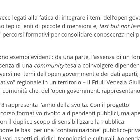
nvece legati alla fatica di integrare i temi dell’open g
molteplici enti di piccole dimensioni e,
last but not lea
nui percorsi formativi per consolidare conoscenza nei p
sono esempi evidenti: da una parte, l’assenza di un fo
esenza di una
community
tesa a coinvolgere dipendent
ersi nei temi dell’open government e dei dati aperti; d
vo” regionale in un territorio – il Friuli Venezia Giul
 di comunità che, dell’open government, rappresentano 
2018 rappresenta l’anno della svolta. Con il progetto
rcorso formativo rivolto a dipendenti pubblici, ma ap
con il duplice scopo di sensibilizzare la Pubblica
porre le basi per una “contaminazione” pubblico-priv
i vari aspetti giuridici, tecnologici e culturali, #open