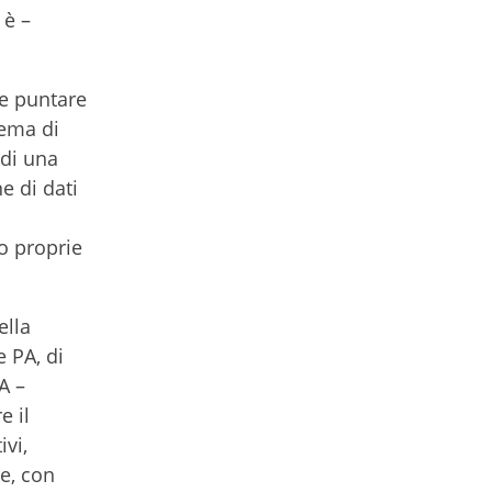
 è –
ne puntare
lema di
 di una
e di dati
do proprie
ella
e PA, di
A –
e il
ivi,
le, con