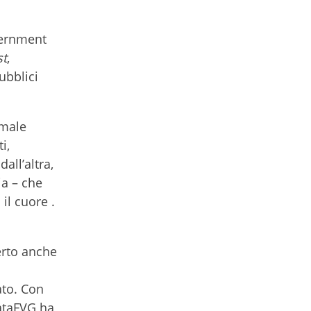
overnment
st
,
ubblici
rmale
i,
all’altra,
ia – che
il cuore .
erto anche
ato. Con
dataFVG ha