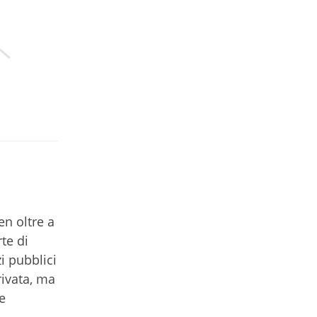
en oltre a
te di
zi pubblici
rivata, ma
e