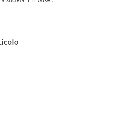
 a società ”in house”.
ticolo