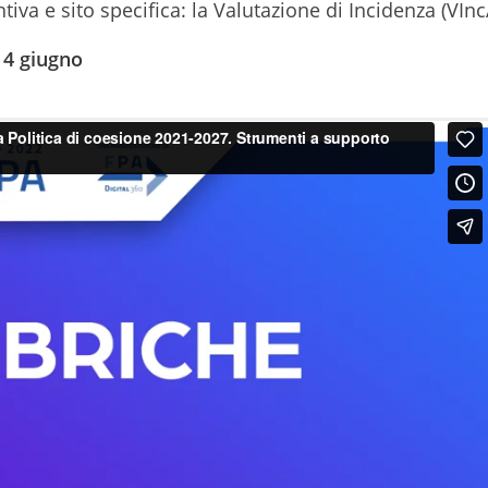
va e sito specifica: la Valutazione di Incidenza (VInc
14 giugno
ca ambientale e gestione della
i a supporto delle P.A. e condizi
to il ruolo del MiTE nella diffusione di una nuova cul
 di
bonifica ambientale
e di
gestione della risorsa id
orse dei Fondi Strutturali. Il MiTE, con il Progetto M
ni nel: razionalizzare e ottimizzare la gestione degli
i di Interesse Nazionale – SIN
; superare le criticità ri
n le regioni destinatarie di Fondi sviluppo e coesion