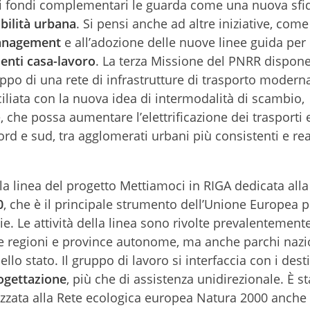
dei fondi complementari le guarda come una nuova sfi
ilità urbana
. Si pensi anche ad altre iniziative, come 
anagement
e all’adozione delle nuove linee guida per 
enti casa-lavoro
. La terza Missione del PNRR dispon
luppo di una rete di infrastrutture di trasporto moderna
iliata con la nuova idea di intermodalità di scambio,
, che possa aumentare l’elettrificazione dei trasporti e
a nord e sud, tra agglomerati urbani più consistenti e r
 la linea del progetto Mettiamoci in RIGA dedicata all
0
, che è il principale strumento dell’Unione Europea p
e. Le attività della linea sono rivolte prevalentemente
 le regioni e province autonome, ma anche parchi nazio
llo stato. Il gruppo di lavoro si interfaccia con i desti
ogettazione
, più che di assistenza unidirezionale. È st
irizzata alla Rete ecologica europea Natura 2000 anche