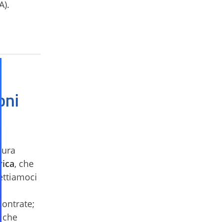
A).
oni
tura
rica
, che
ettiamoci
scontrate;
e che