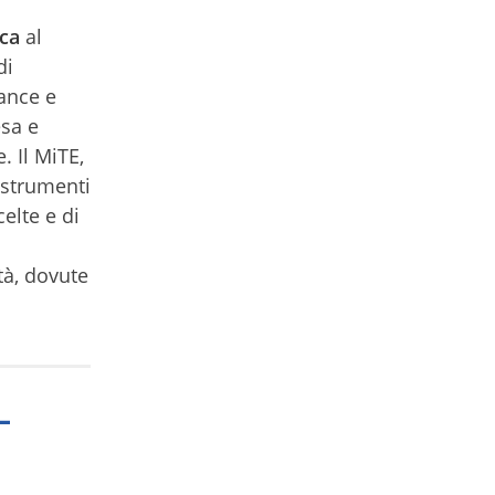
ica
al
di
ance e
esa e
. Il MiTE,
 strumenti
celte e di
tà, dovute
-