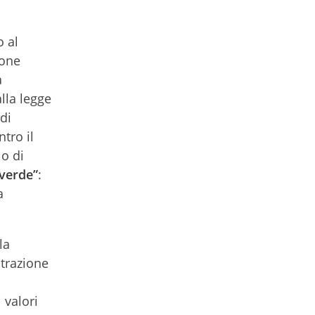
o al
ione
a
alla legge
di
tro il
lo di
 verde”
:
a
la
strazione
a
 valori