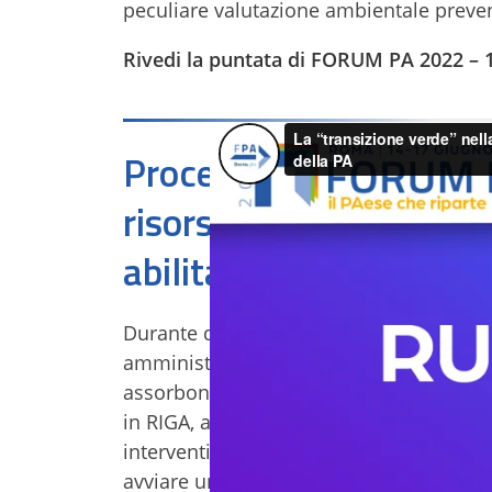
peculiare valutazione ambientale preventi
Rivedi la puntata di FORUM PA 2022 – 
Procedimenti di bonifi
risorsa idrica. Le azion
abilitanti
Durante questo incontro è stato analizza
amministrativa, rispetto ai procedimenti
assorbono una quota importante delle ris
in RIGA, accompagna enti e amministrazio
interventi di bonifica nell’ambito dei
Sit
avviare un tavolo di lavoro congiunto co