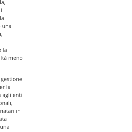
da,
il
la
e una
,
 la
ealtà meno
a gestione
er la
 agli enti
nali,
natari in
ata
 una