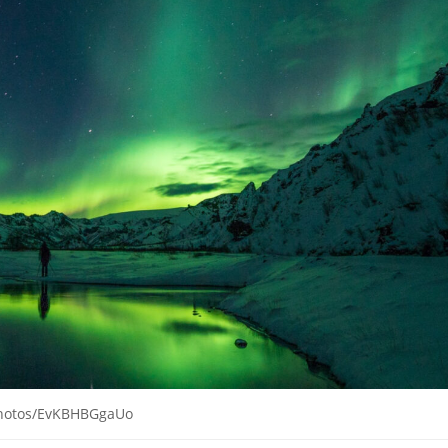
/photos/EvKBHBGgaUo