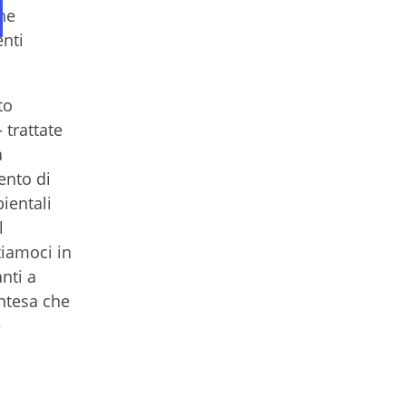
che
enti
to
 trattate
a
ento di
ientali
l
tiamoci in
nti a
Intesa che
e