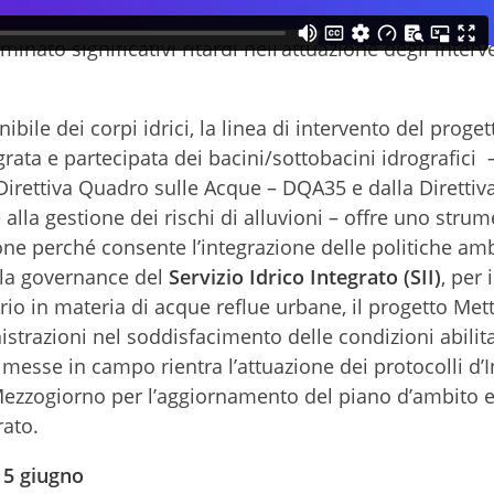
a nei rispettivi POR 2014-2020; superare le problemati
ato significativi ritardi nell’attuazione degli interv
bile dei corpi idrici, la linea di intervento del proget
ata e partecipata dei bacini/sottobacini idrografici –
Direttiva Quadro sulle Acque – DQA35 e dalla Direttiv
 alla gestione dei rischi di alluvioni – offre uno strum
one perché consente l’integrazione delle politiche amb
lla governance del
Servizio Idrico Integrato (SII)
, per i
o in materia di acque reflue urbane, il progetto Met
trazioni nel soddisfacimento delle condizioni abilita
e messe in campo rientra l’attuazione dei protocolli d’
 Mezzogiorno per l’aggiornamento del piano d’ambito 
rato.
15 giugno