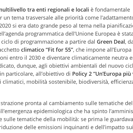
tilivello tra enti regionali e locali
è fondamentale
r un tema trasversale alle priorità come l’adattament
020 si era dato grande peso al tema nella pianificaz
dell’agenda programmatica dell’Unione Europea è stat
 ciclo di programmazione a partire dal
Green Deal
, d
pacchetto
climatico “Fit for 55”
, che impone all’Europa 
ioni entro il 2030 e diventare climaticamente neutra en
cato, dunque, agli obiettivi ambientali del nuovo cic
particolare, all’obiettivo di
Policy 2 “Un’Europa più
limatici, mobilità sostenibile, biodiversità, efficienz
strazione pronta al cambiamento sulle tematiche del
 all’emergenza epidemiologica che ha spinto l’ammini
 sulle tematiche della mobilità: se prima le guardav
riduzione delle emissioni inquinanti e dell’impatto sui