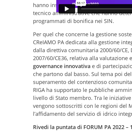
hanno inserito gli interventi di bonific
tecnico amministrative che hanno determin
programmati di bonifica nei SIN.
Per quel che concerne la gestione sosteni
CReIAMO PA dedicata alla gestione integr
dalla direttiva comunitaria 2000/60/CE, 
2007/60/CE36, relativa alla valutazione e
governance innovativa
e di partecipazi
che partono dal basso. Sul tema poi de
superamento del contenzioso comunitari
RIGA ha supportato le pubbliche amminis
livello di Stato membro. Tra le iniziativ
vengono sottoscritti con le regioni del
l’affidamento del servizio di idrico integ
Rivedi la puntata di FORUM PA 2022 – 