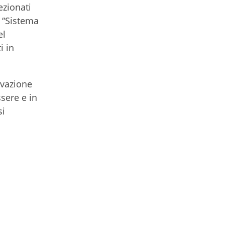
ezionati
e “Sistema
el
i in
ovazione
ssere e in
si