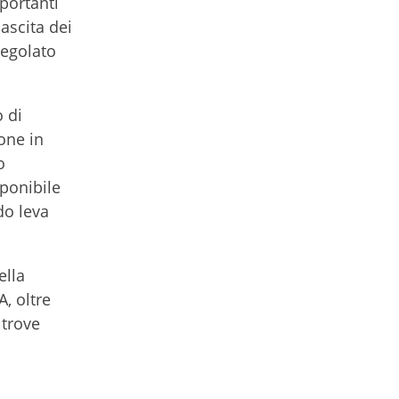
portanti
nascita dei
regolato
 di
one in
o
sponibile
do leva
ella
, oltre
ltrove