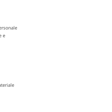
Personale
e e
teriale