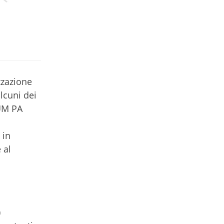
zzazione
lcuni dei
RUM PA
 in
 al
)