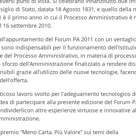
versi punti di vista. Si celebrano innanzitutto due im
siglio di Stato, datata 18 Agosto 1831, e quello della 
11 è il primo anno in cui il Processo Amministrativo è 
il 16 settembre 2010.
 all’appuntamento del Forum PA 2011 con un ventaglio
sono indispensabili per il funzionamento dell’Istituzi
ce del Processo Amministrativo, in materia di process
o sforzo dell’Amministrazione finalizzato a rendere di
uibili grazie all’utilizzo delle nuove tecnologie, facen
ell’offerta.
 faticoso lavoro svolto per l’adeguamento tecnologico d
idea di partecipare alla presente edizione del Forum PA
ondividerlicon altre esperienze virtuose e innovative a
Amministrazione.
 premio “Meno Carta, Più Valore” sui temi della