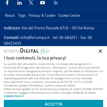
About
Tags
Privacy & Cookie
Cookie Center
Indirizzo:
Via del Porto Fluviale 67/d – 00154 Roma
Contatti:
info@forumpa.it
- tel. 06 684251 - fax. 06
68425433
I tuoi contenuti, la tua privacy!
Forumpa.it
è una pubblicazione telematica iscritta
presso Registro della stampa del Tribunale di Roma -
Su questo sito utilizziamo cookie tecnici necessari alla navigazione e
funzionali all’erogazione del servizio. Utilizziamo i cookie anche per fornirti
Reg. n. 182 del 2 maggio 2008 - Direttore resp. Michela
un’esperienza di navigazione sempre migliore, per facilitare le interazioni con
Stentella
le nostre funzionalità social e per consentirti di ricevere comunicazioni di
marketing aderenti alle tue abitudini di navigazione e ai tuoi interessi.
FPA s.r.l. è società soggetta a Direzione e
Puoi esprimere il tuo consenso cliccando su ACCETTA TUTTI I COOKIE.
Coordinamento da parte di Digital360 S.p.A. - FPA s.r.l.
Chiudendo questa informativa, continui senza accettare.
Potrai sempre gestire le tue preferenze accedendo al nostro COOKIE CENTER
è un'azienda certificata per il sistema di management
e ottenere maggiori informazioni sui cookie utilizzati, visitando la nostra
COOKIE POLICY
.
di qualità SQS (ISO 9001)
Codice Fiscale/Partita IVA n. 10693191008 - R.E.A. Roma
ACCETTA