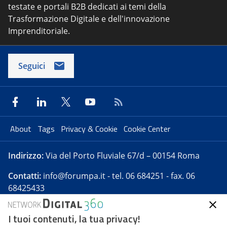
testate e portali B2B dedicati ai temi della
Trasformazione Digitale e dell'innovazione
Imprenditoriale.
Seguici
About
Tags
Privacy & Cookie
Cookie Center
Indirizzo:
Via del Porto Fluviale 67/d – 00154 Roma
Contatti:
info@forumpa.it
- tel. 06 684251 - fax. 06
68425433
I tuoi contenuti, la tua privacy!
Forumpa.it
è una pubblicazione telematica iscritta