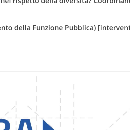
nel rispetto della diversità? Coordinan
to della Funzione Pubblica) [interven