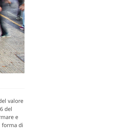
el valore
 6 del
ormare e
i forma di