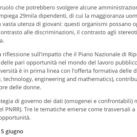
l ruolo che potrebbero svolgere alcune amministrazion
mpiega 29mila dipendenti, di cui la maggioranza uomi
 vasta utenza di giovani: questi organismi possano o
contrasto alle discriminazioni, il contrasto agli stereotip
a.
riflessione sull’impatto che il Piano Nazionale di Rip
 delle pari opportunità nel mondo del lavoro pubblico
ersità è in prima linea con l’offerta formativa delle d
e, technology, engineering and mathematics), contrib
vore delle donne.
rategia di governo dei dati (omogenei e confrontabili)
 nel PNRR). Tre le tematiche emerse come trasversali a 
 opportunità.
15 giugno