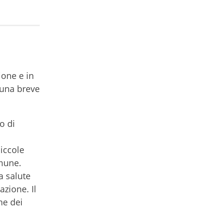
ione e in
 una breve
o di
piccole
omune.
a salute
zione. Il
ne dei