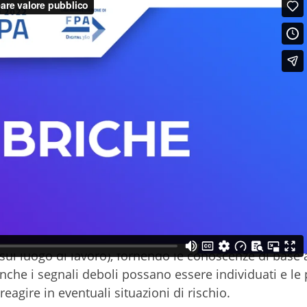
ro le molestie sul lavoro:
so online Riforma-Mentis
nda puntata, il primo corso online “Riforma-Mentis” c
minazione di ogni discriminazione di genere. Il corso v
me contributo dell’adesione dell’Italia alla Convenzio
avoro sull’eliminazione della violenza e delle molestie
l supporto di Formez PA, è rivolto all’intera platea dei
ti i contenuti di questo primo percorso on-line: utilizz
izza su diverse forme di molestie e vessazioni (che, in
ul luogo di lavoro), fornendo le conoscenze di base a
anche i segnali deboli possano essere individuati e le
agire in eventuali situazioni di rischio.