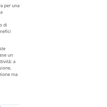
va per una
ma
o di
nefici
ste
aese un
tività: a
sione,
azione ma