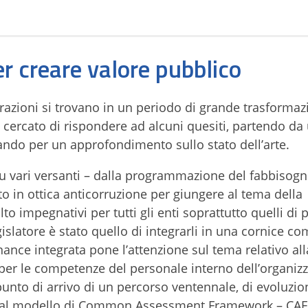
 creare valore pubblico
razioni si trovano in un periodo di grande trasformaz
 cercato di rispondere ad alcuni quesiti, partendo da
ndo per un approfondimento sullo stato dell’arte.
u vari versanti – dalla programmazione del fabbisogn
o in ottica anticorruzione per giungere al tema della
o impegnativi per tutti gli enti soprattutto quelli di 
gislatore è stato quello di integrarli in una cornice c
nce integrata pone l’attenzione sul tema relativo all
er le competenze del personale interno dell’organizza
nto di arrivo di un percorso ventennale, di evoluzio
dal modello di Common Assessment Framework – CAF