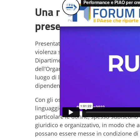
Una nuova cultura cont
presentazione del cor
Presentato, in occasione di questa seco
violenza sui luoghi di lavoro e per l’eli
Dipartimento della funzione pubblica co
dell’Organizzazione Internazionale del L
luogo di lavoro del 2019, realizzato con i
dipendenti pubblici.
Con gli ospiti presenti sono stati indaga
linguaggio del disegno animato, si focal
particolare le donne, spesso subiscono s
giuridico e organizzativo, in modo che 
possano essere messe in condizione di re