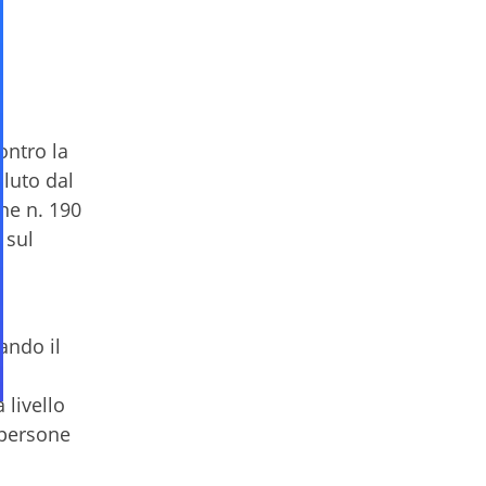
ontro la
oluto dal
ne n. 190
 sul
ando il
 livello
 persone