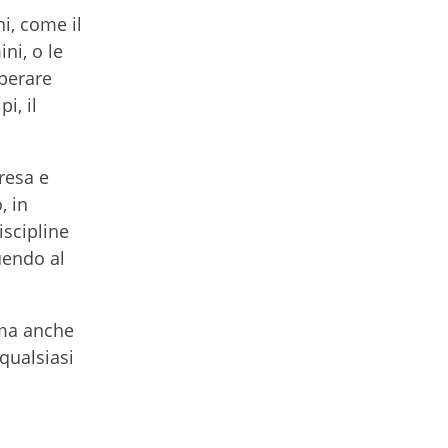
i, come il
ni, o le
perare
i, il
resa e
, in
iscipline
uendo al
 ma anche
qualsiasi