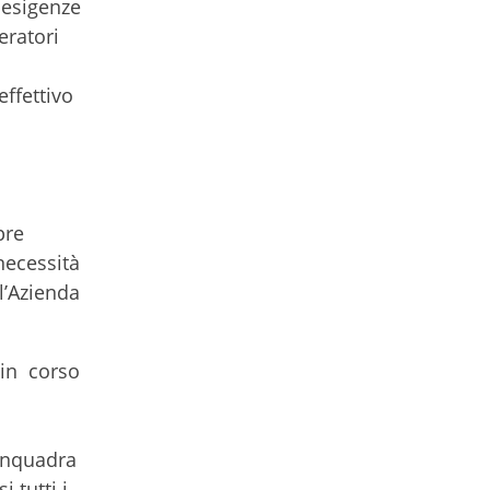
 esigenze
eratori
effettivo
pre
 necessità
l’Azienda
 in corso
 inquadra
 tutti i