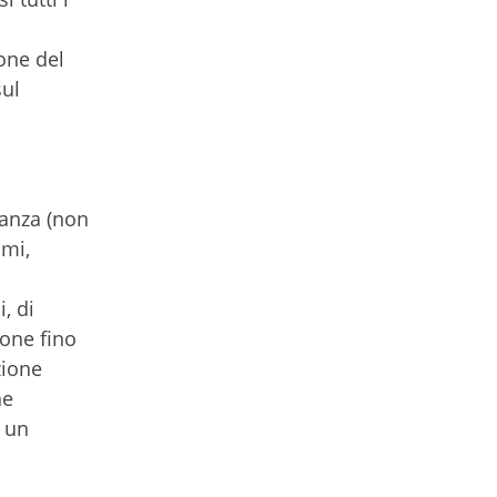
ione del
sul
tanza (non
omi,
, di
ione fino
zione
ne
e un