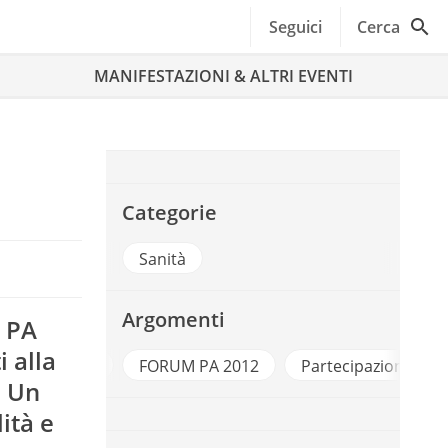
Seguici
Cerca
MANIFESTAZIONI & ALTRI EVENTI
Categorie
Sanità
Argomenti
M PA
 alla
FORUM PA
FORUM PA 2012
Partecipazione
S
. Un
ità e