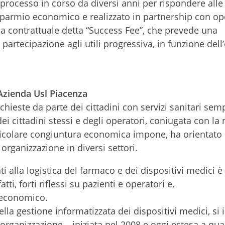
 processo in corso da diversi anni per rispondere alle
risparmio economico e realizzato in partnership con op
rmula contrattuale detta “Success Fee”, che prevede una
partecipazione agli utili progressiva, in funzione dell’
’Azienda Usl Piacenza
ichieste da parte dei cittadini con servizi sanitari sem
 dei cittadini stessi e degli operatori, coniugata con la
articolare congiuntura economica impone, ha orientato 
organizzazione in diversi settori.
i alla logistica del farmaco e dei dispositivi medici è
tti, forti riflessi su pazienti e operatori e,
 economico.
ella gestione informatizzata dei dispositivi medici, si
anizzazione – iniziata nel 2008 e oggi estesa a quasi