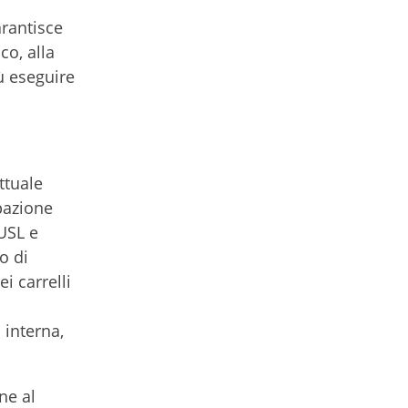
arantisce
co, alla
ù eseguire
ttuale
pazione
 USL e
o di
i carrelli
a interna,
ne al