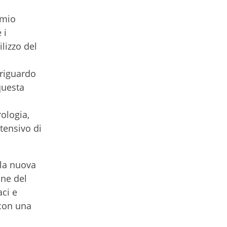
rmio
 i
lizzo del
 riguardo
questa
rologia,
ntensivo di
lla nuova
one del
aci e
 con una