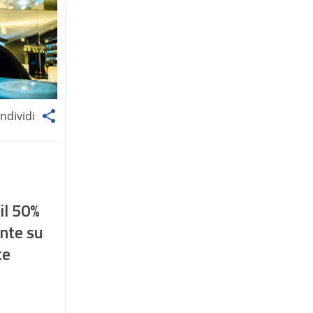
ndividi
il 50%
nte su
te