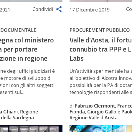
Condividi
Co
 2021
17 Dicembre 2019
 DOCUMENTALE
PROCUREMENT PUBBLICO
egna col ministero
Valle d’Aosta, il fort
a per portare
connubio tra PPP e L
zione in regione
Labs
ne degli uffici giudiziari è
Un’attività sperimentale ha
e motore di sviluppo di
all’obiettivo di Alcotra Innov
ioni con gli altri soggetti
possibilità per la PA di dotar
esenti sul...
tecnologie rispondenti alle s
di
Fabrizio Clermont, Franc
a Ghiani, Regione
Fionda, Giorgio Gallo e Paol
della Sardegna
Regione Valle d'Aosta