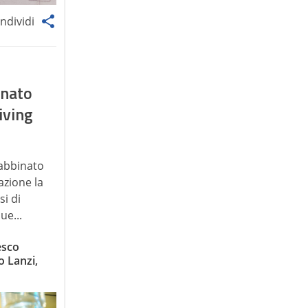
ndividi
unato
iving
 abbinato
azione la
si di
ue...
esco
o Lanzi,