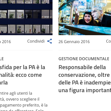
Condividi
Co
o 2016
26 Gennaio 2016
LE
GESTIONE DOCUMENTALE
sfida per la PA è la
Responsabile della
nalità: ecco come
conservazione, oltre 
arla
delle PA è inadempie
una figura importan
tire agli utenti la
tà, ovvero scegliere il
pagamento preferito, è la