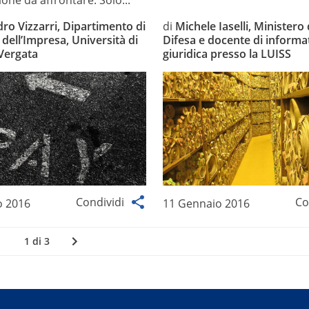
one da affrontare. Solo...
ro Vizzarri, Dipartimento di
di
Michele Iaselli, Ministero 
dell’Impresa, Università di
Difesa e docente di informa
Vergata
giuridica presso la LUISS
Condividi
Co
o 2016
11 Gennaio 2016
1 di 3