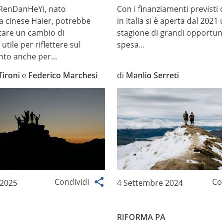
 RenDanHeYi, nato
Con i finanziamenti previsti
da cinese Haier, potrebbe
in Italia si è aperta dal 2021
are un cambio di
stagione di grandi opportun
tile per riflettere sul
spesa...
to anche per...
ironi
e
Federico Marchesi
di
Manlio Serreti
Condividi
Co
 2025
4 Settembre 2024
RIFORMA PA