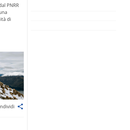
 dal PNRR
 una
ità di
ndividi