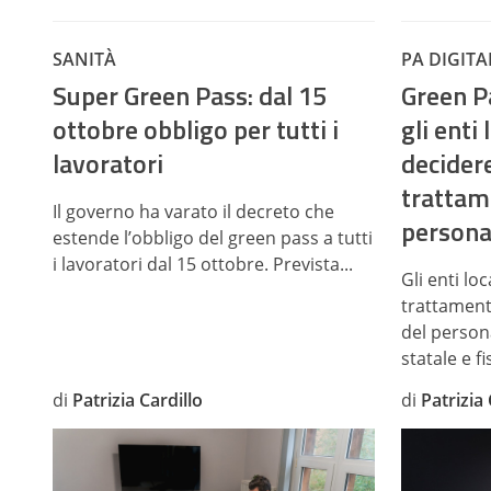
SANITÀ
PA DIGITA
Super Green Pass: dal 15
Green P
ottobre obbligo per tutti i
gli enti
lavoratori
decider
trattame
Il governo ha varato il decreto che
persona
estende l’obbligo del green pass a tutti
i lavoratori dal 15 ottobre. Prevista...
Gli enti l
trattamenti
del persona
statale e fi
di
Patrizia Cardillo
di
Patrizia 