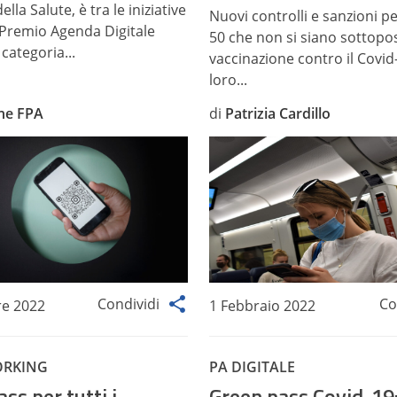
lla Salute, è tra le iniziative
Nuovi controlli e sanzioni pe
l Premio Agenda Digitale
50 che non si siano sottopos
 categoria...
vaccinazione contro il Covid
loro...
ne FPA
di
Patrizia Cardillo
Condividi
Co
e 2022
1 Febbraio 2022
ORKING
PA DIGITALE
ss per tutti i
Green pass Covid-19: