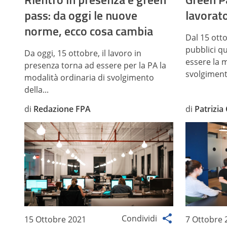
pass: da oggi le nuove
lavorat
norme, ecco cosa cambia
Dal 15 ott
pubblici q
Da oggi, 15 ottobre, il lavoro in
essere la m
presenza torna ad essere per la PA la
svolgimento
modalità ordinaria di svolgimento
della...
di
Redazione FPA
di
Patrizia 
Condividi
15 Ottobre 2021
7 Ottobre 