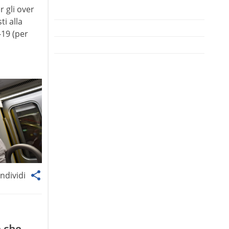
r gli over
ti alla
-19 (per
ndividi
 che