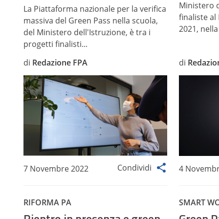
Ministero de
La Piattaforma nazionale per la verifica
finaliste a
massiva del Green Pass nella scuola,
2021, nella
del Ministero dell'Istruzione, è tra i
progetti finalisti...
di
Redazione FPA
di
Redazio
Condividi
7 Novembre 2022
4 Novembr
RIFORMA PA
SMART W
Rientro in presenza e green
Green Pa