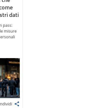
 come
stri dati
n pass:
le misure
personali
ndividi