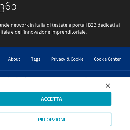
ande network in Italia di testate e portali B2B dedicati ai
itale e dell'innovazione Imprenditoriale.
About
Tags
Privacy & Cookie
Cookie Center
atti:
info@forumpa.it
- tel. 06 684251 - fax. 06 68425433
2 del 2 maggio 2008 - Direttore resp. Michela Stentella
ACCETTA
tificata per il sistema di management di qualità SQS (ISO
 ISP AWS
PIÙ OPZIONI