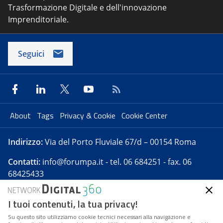
Trasformazione Digitale e dell'innovazione
Imprenditoriale.
Seguici
About
Tags
Privacy & Cookie
Cookie Center
Indirizzo:
Via del Porto Fluviale 67/d – 00154 Roma
Contatti:
info@forumpa.it
- tel. 06 684251 - fax. 06
68425433
I tuoi contenuti, la tua privacy!
Forumpa.it
è una pubblicazione telematica iscritta
presso Registro della stampa del Tribunale di Roma -
Su questo sito utilizziamo cookie tecnici necessari alla navigazione e