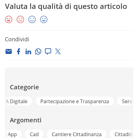
Valuta la qualità di questo articolo
Condividi
Categorie
e
Partecipazione e Trasparenza
Servizi Digitali
Argomenti
p
Cad
Cantiere Cittadinanza
Cittadinanza Dig