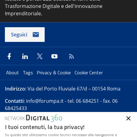
Trasformazione Digitale e dell'innovazione
Imprenditoriale.
Seguici
About
Tags
Privacy & Cookie
Cookie Center
Indirizzo:
Via del Porto Fluviale 67/d – 00154 Roma
Contatti:
info@forumpa.it
- tel. 06 684251 - fax. 06
68425433
I tuoi contenuti, la tua privacy!
Forumpa.it
è una pubblicazione telematica iscritta
presso Registro della stampa del Tribunale di Roma -
Su questo sito utilizziamo cookie tecnici necessari alla navigazione e