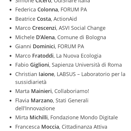
Simone
Cicero
, OuiShare Italia
Federica
Colonna
, FORUM PA
Beatrice
Costa
, ActionAid
Marco
Crescenzi
, ASVI Social Change
Michele
D’Alena
, Comune di Bologna
Gianni
Dominici
, FORUM PA
Marco
Fratoddi
, La Nuova Ecologia
Fabio
Giglioni
, Sapienza Università di Roma
Christian
Iaione
, LABSUS – Laboratorio per la
sussidiarietà
Marta
Mainieri
, Collaboriamo!
Flavia
Marzano
, Stati Generali
dell’Innovazione
Mirta
Michilli
, Fondazione Mondo Digitale
Francesca
Moccia
, Cittadinanza Attiva