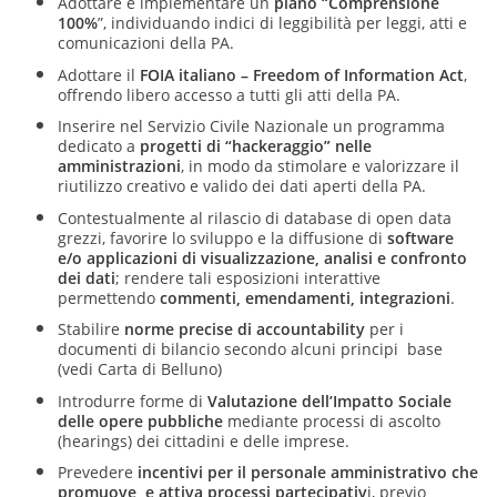
Adottare e implementare un
piano “Comprensione
100%
”, individuando indici di leggibilità per leggi, atti e
comunicazioni della PA.
Adottare il
FOIA italiano – Freedom of Information Act
,
offrendo libero accesso a tutti gli atti della PA.
Inserire nel Servizio Civile Nazionale un programma
dedicato a
progetti di “hackeraggio” nelle
amministrazioni
, in modo da stimolare e valorizzare il
riutilizzo creativo e valido dei dati aperti della PA.
Contestualmente al rilascio di database di open data
grezzi, favorire lo sviluppo e la diffusione di
software
e/o applicazioni di visualizzazione, analisi e confronto
dei dati
; rendere tali esposizioni interattive
permettendo
commenti, emendamenti, integrazioni
.
Stabilire
norme precise di accountabilit
y
per i
documenti di bilancio secondo alcuni principi base
(vedi Carta di Belluno)
Introdurre forme di
Valutazione dell’Impatto Sociale
delle opere pubbliche
mediante processi di ascolto
(hearings) dei cittadini e delle imprese.
Prevedere
incentivi per il personale amministrativo che
promuove e attiva processi partecipativ
i, previo