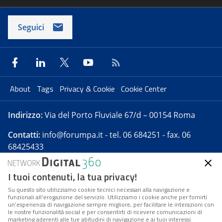
Seguici
About
Tags
Privacy & Cookie
Cookie Center
Indirizzo:
Via del Porto Fluviale 67/d – 00154 Roma
Contatti:
info@forumpa.it
- tel. 06 684251 - fax. 06
68425433
I tuoi contenuti, la tua privacy!
Forumpa.it
è una pubblicazione telematica iscritta
presso Registro della stampa del Tribunale di Roma -
Su questo sito utilizziamo cookie tecnici necessari alla navigazione e
funzionali all’erogazione del servizio. Utilizziamo i cookie anche per fornirti
Reg. n. 182 del 2 maggio 2008 - Direttore resp. Michela
un’esperienza di navigazione sempre migliore, per facilitare le interazioni con
Stentella
le nostre funzionalità social e per consentirti di ricevere comunicazioni di
marketing aderenti alle tue abitudini di navigazione e ai tuoi interessi.