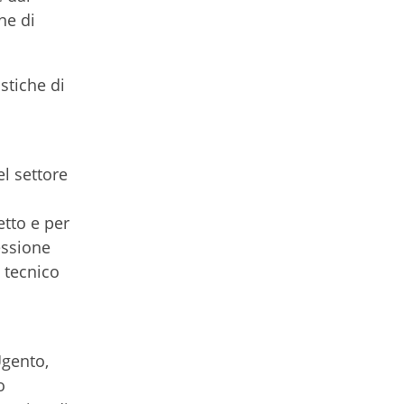
ne di
stiche di
el settore
etto e per
essione
 tecnico
Ugento,
o