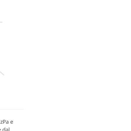
ezPa e
 dal