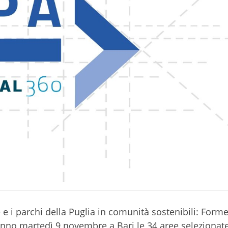
 e i parchi della Puglia in comunità sostenibili: Form
anno martedì 9 novembre a Bari le 34 aree selezionate