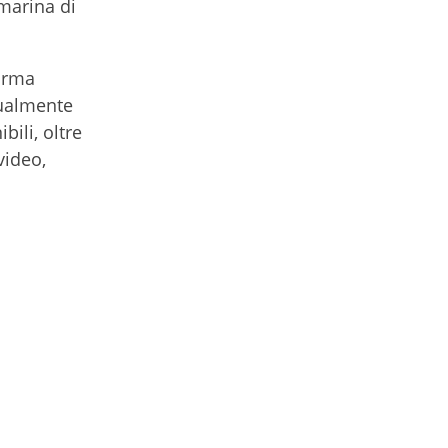
marina di
forma
tualmente
bili, oltre
video,