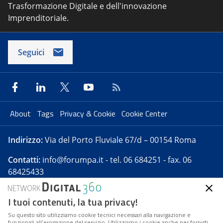
Trasformazione Digitale e dell'innovazione
Imprenditoriale.
Seguici
About
Tags
Privacy & Cookie
Cookie Center
Indirizzo:
Via del Porto Fluviale 67/d – 00154 Roma
Contatti:
info@forumpa.it
- tel. 06 684251 - fax. 06
68425433
I tuoi contenuti, la tua privacy!
Forumpa.it
è una pubblicazione telematica iscritta
presso Registro della stampa del Tribunale di Roma -
Su questo sito utilizziamo cookie tecnici necessari alla navigazione e
funzionali all’erogazione del servizio. Utilizziamo i cookie anche per fornirti