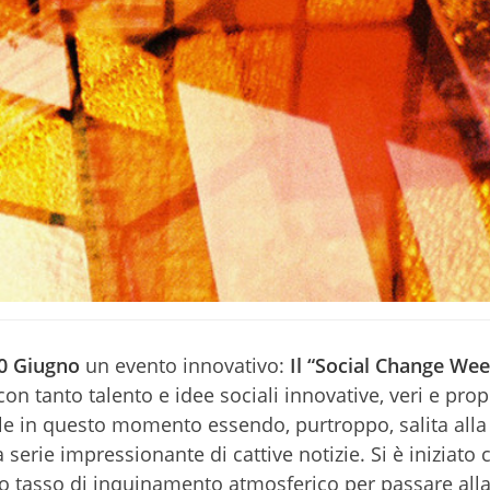
30 Giugno
un evento innovativo:
Il “Social Change We
con tanto talento e idee sociali innovative, veri e prop
le in questo momento essendo, purtroppo, salita alla 
serie impressionante di cattive notizie. Si è iniziato c
vato tasso di inquinamento atmosferico per passare all