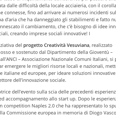
dalle difficoltà della locale acciaieria, con il corolla
e connesse, fino ad arrivare ai numerosi incidenti su
d’aria che ha danneggiato gli stabilimenti e fatto n
innescato il cambiamento, che c’è bisogno di idee inn
ali, creando imprese sociali innovative! I
ziativa del
progetto Creatività Vesuviana
, realizzato
omosso e sostenuto dal Dipartimento della Gioventù –
dall’ANCI – Associazione Nazionale Comuni Italiani, s
 emergere le migliori risorse locali e nazionali, met
e italiane ed europee, per ideare soluzioni innovativ
ettore dell’innovazione sociale.
trice dell’evento sulla scia delle precedenti esperienz
e ed accompagnamento allo start up. Dopo le esperien
on competition Naples 2.0 che ha rappresentato lo sp
alla Commissione europea in memoria di Diogo Vasco