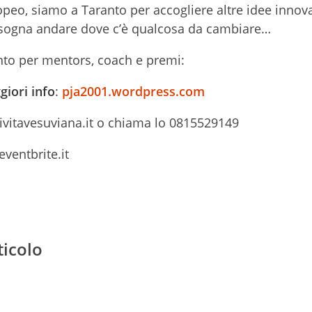
peo, siamo a Taranto per accogliere altre idee innova
isogna andare dove c’è qualcosa da cambiare…
to per mentors, coach e premi:
iori info
:
pja2001.wordpress.com
tivitavesuviana.it o chiama lo 0815529149
ventbrite.it
ticolo