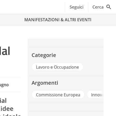
Seguici
Cerca
MANIFESTAZIONI & ALTRI EVENTI
dal
Categorie
Lavoro e Occupazione
Argomenti
iugno
Commissione Europea
Innovazione Sociale
Star
ial
 idee