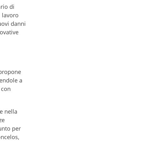
rio di
l lavoro
uovi danni
ovative
i propone
tendole a
e con
e nella
ze
unto per
ncelos,