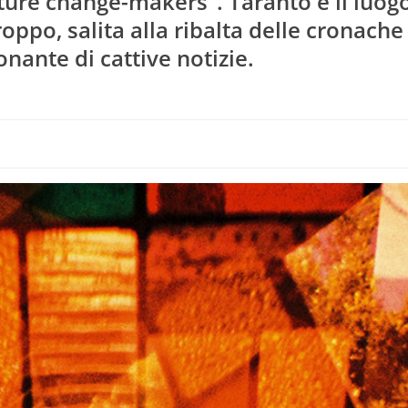
future change-makers”. Taranto è il luog
po, salita alla ribalta delle cronache 
nante di cattive notizie.