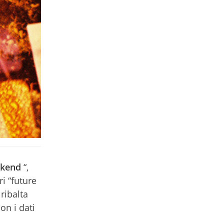
ekend
“,
ri “future
ribalta
on i dati
a