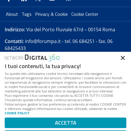
About
Tags
Privacy & Cookie
Cookie Center
Indirizzo:
Via del Porto Fluviale 67/d – 00154 Roma
Contatti:
info@forumpa.it
- tel. 06 684251 - fax. 06
68425433
I tuoi contenuti, la tua privacy!
Forumpa.it
è una pubblicazione telematica iscritta
presso Registro della stampa del Tribunale di Roma -
Su questo sito utilizziamo cookie tecnici necessari alla navigazione e
funzionali all’erogazione del servizio. Utilizziamo i cookie anche per fornirti
Reg. n. 182 del 2 maggio 2008 - Direttore resp. Michela
un’esperienza di navigazione sempre migliore, per facilitare le interazioni con
Stentella
le nostre funzionalità social e per consentirti di ricevere comunicazioni di
marketing aderenti alle tue abitudini di navigazione e ai tuoi interessi.
FPA s.r.l. è società soggetta a Direzione e
Puoi esprimere il tuo consenso cliccando su ACCETTA TUTTI I COOKIE.
Coordinamento da parte di Digital360 S.p.A. - FPA s.r.l.
Chiudendo questa informativa, continui senza accettare.
Potrai sempre gestire le tue preferenze accedendo al nostro COOKIE CENTER
è un'azienda certificata per il sistema di management
e ottenere maggiori informazioni sui cookie utilizzati, visitando la nostra
COOKIE POLICY
.
di qualità SQS (ISO 9001)
Codice Fiscale/Partita IVA n. 10693191008 - R.E.A. Roma
ACCETTA
n. 1249791. ISP AWS