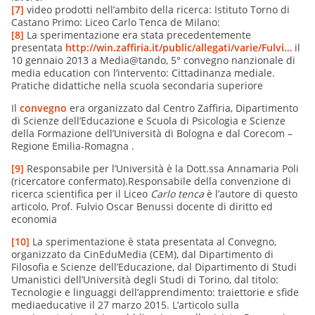
[7]
video prodotti nell’ambito della ricerca: Istituto Torno di
Castano Primo:
Liceo Carlo Tenca de Milano:
[8]
La sperimentazione era stata precedentemente
presentata
http://win.zaffiria.it/public/allegati/varie/Fulvi…
il
10 gennaio 2013 a Media@tando, 5° convegno nanzionale di
media education con l’intervento: Cittadinanza mediale.
Pratiche didattiche nella scuola secondaria superiore
Il
convegno
era organizzato dal Centro Zaffiria, Dipartimento
di Scienze dell’Educazione e Scuola di Psicologia e Scienze
della Formazione dell’Università di Bologna e dal Corecom –
Regione Emilia-Romagna .
[9]
Responsabile per l’Università è la Dott.ssa Annamaria Poli
(ricercatore confermato).Responsabile della convenzione di
ricerca scientifica per il Liceo
Carlo tenca
è l’autore di questo
articolo, Prof. Fulvio Oscar Benussi docente di diritto ed
economia
[10]
La sperimentazione è stata presentata al Convegno,
organizzato da CinEduMedia (CEM), dal Dipartimento di
Filosofia e Scienze dell’Educazione, dal Dipartimento di Studi
Umanistici dell’Università degli Studi di Torino, dal titolo:
Tecnologie e linguaggi dell’apprendimento: traiettorie e sfide
mediaeducative il 27 marzo 2015. L’articolo sulla