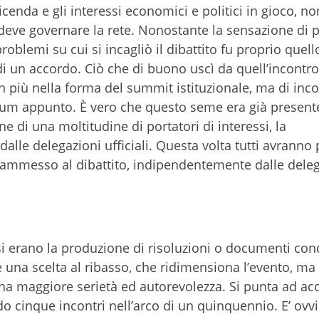
enda e gli interessi economici e politici in gioco, no
 deve governare la rete. Nonostante la sensazione di p
 problemi su cui si incagliò il dibattito fu proprio quell
di un accordo. Ciò che di buono uscì da quell’incontro
n più nella forma del summit istituzionale, ma di inc
orum appunto. È vero che questo seme era già present
e di una moltitudine di portatori di interessi, la
lle delegazioni ufficiali. Questa volta tutti avranno 
d ammesso al dibattito, indipendentemente dalle dele
si erano la produzione di risoluzioni o documenti cond
una scelta al ribasso, che ridimensiona l’evento, ma 
 una maggiore serietà ed autorevolezza. Si punta ad acc
o cinque incontri nell’arco di un quinquennio. E’ ovv