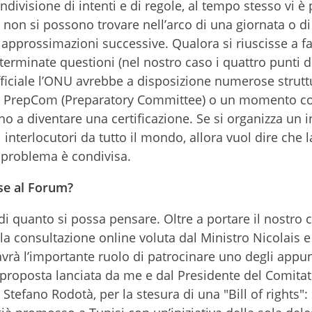
ndivisione di intenti e di regole, al tempo stesso vi è 
non si possono trovare nell’arco di una giornata o d
approssimazioni successive. Qualora si riuscisse a fa
erminate questioni (nel nostro caso i quattro punti d
fficiale l’ONU avrebbe a disposizione numerose strutt
a PrepCom (Preparatory Committee) o un momento co
no a diventare una certificazione. Se si organizza un 
interlocutori da tutto il mondo, allora vuol dire che l
 problema è condivisa.
ese al Forum?
i quanto si possa pensare. Oltre a portare il nostro 
lla consultazione online voluta dal Ministro Nicolais e
ia avrà l’importante ruolo di patrocinare uno degli app
a proposta lanciata da me e dal Presidente del Comita
Stefano Rodotà, per la stesura di una "Bill of rights":