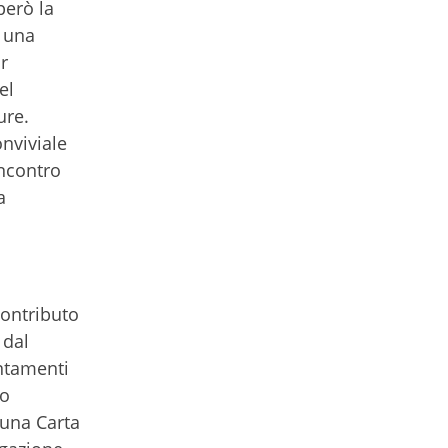
però la
i una
r
el
ure.
nviviale
incontro
a
contributo
 dal
untamenti
to
 una Carta