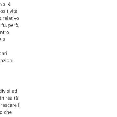
n si è
ositività
o relativo
 fu, però,
ontro
e a
pari
gazioni
ivisi ad
in realtà
rescere il
io che