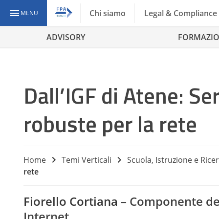
Chi siamo
Legal & Compliance
MENU
ADVISORY
FORMAZI
Dall’IGF di Atene: 
robuste per la rete
Home
Temi Verticali
Scuola, Istruzione e Rice
rete
Fiorello Cortiana
– Componente del
Internet