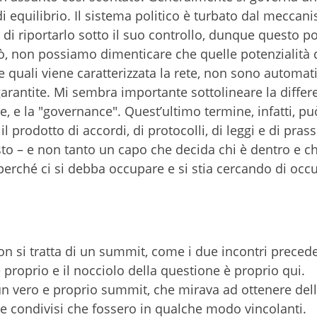
i equilibrio. Il sistema politico è turbato dal meccan
 di riportarlo sotto il suo controllo, dunque questo p
rò, non possiamo dimenticare che quelle potenzialità di
le quali viene caratterizzata la rete, non sono automa
arantite. Mi sembra importante sottolineare la differe
e, e la "governance". Quest’ultimo termine, infatti, p
l prodotto di accordi, di protocolli, di leggi e di prassi
esto – e non tanto un capo che decida chi è dentro e ch
l perché ci si debba occupare e si stia cercando di occ
n si tratta di un summit, come i due incontri precede
proprio e il nocciolo della questione è proprio qui.
un vero e proprio summit, che mirava ad ottenere del
te condivisi che fossero in qualche modo vincolanti.