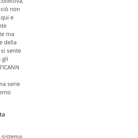
ollettiva,
 ciò non
iqui e
nte
tte ma
e della
 si sente
 gli
ll’ICANN
na serie
verno
ta
n sistema