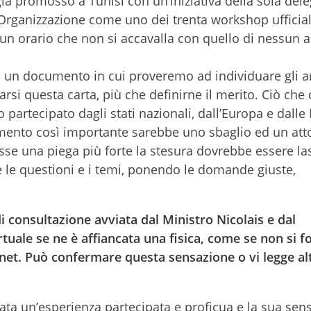
 già promosso a Tunisi con un’iniziativa della sola del
l’Organizzazione come uno dei trenta workshop ufficiali
un orario che non si accavalla con quello di nessun a
un documento in cui proveremo ad individuare gli am
si questa carta, più che definirne il merito. Ciò che 
o partecipato dagli stati nazionali, dall’Europa e dalle
umento così importante sarebbe uno sbaglio ed un att
sse una piega più forte la stesura dovrebbe essere las
 le questioni e i temi, ponendo le domande giuste,
 consultazione avviata dal Ministro Nicolais e dal
tuale se ne è affiancata una fisica, come se non si fo
rnet. Può confermare questa sensazione o vi legge al
elata un’esperienza partecipata e proficua e la sua sen