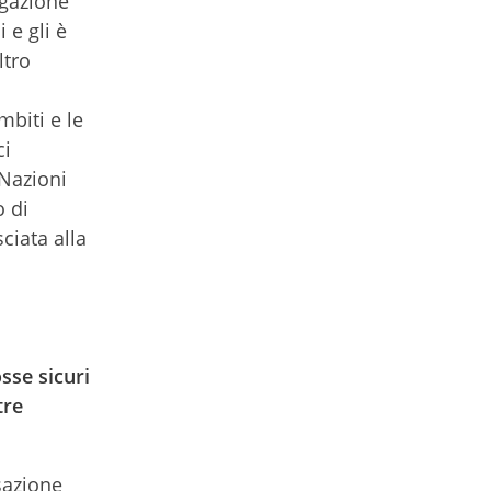
egazione
 e gli è
ltro
biti e le
ci
 Nazioni
o di
ciata alla
sse sicuri
tre
sazione