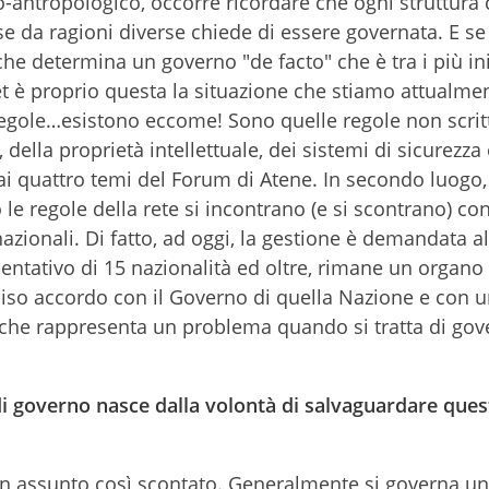
o-antropologico, occorre ricordare che ogni struttura c
se da ragioni diverse chiede di essere governata. E se
e determina un governo "de facto" che è tra i più in
et è proprio questa la situazione che stiamo attualme
regole…esistono eccome! Sono quelle regole non scri
della proprietà intellettuale, dei sistemi di sicurezza 
ai quattro temi del Forum di Atene. In secondo luogo,
e regole della rete si incontrano (e si scontrano) con
 nazionali. Di fatto, ad oggi, la gestione è demandata a
ntativo di 15 nazionalità ed oltre, rimane un organo
eciso accordo con il Governo di quella Nazione e con u
 Il che rappresenta un problema quando si tratta di go
di governo nasce dalla volontà di salvaguardare ques
un assunto così scontato. Generalmente si governa u