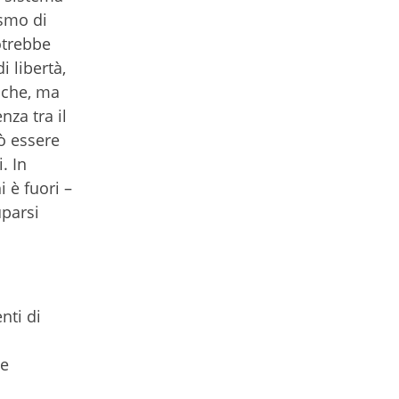
ismo di
otrebbe
 libertà,
tiche, ma
nza tra il
uò essere
. In
i è fuori –
uparsi
nti di
le