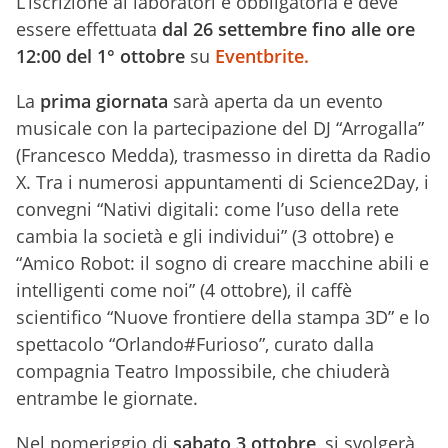
L’iscrizione ai laboratori è obbligatoria e deve
essere effettuata
dal 26 settembre fino alle ore
12:00 del 1° ottobre
su
Eventbrite.
La
prima giornata
sarà aperta da un evento
musicale con la partecipazione del DJ “Arrogalla”
(Francesco Medda), trasmesso in diretta da Radio
X. Tra i numerosi appuntamenti di Science2Day, i
convegni “Nativi digitali: come l’uso della rete
cambia la società e gli individui” (3 ottobre) e
“Amico Robot: il sogno di creare macchine abili e
intelligenti come noi” (4 ottobre), il caffè
scientifico “Nuove frontiere della stampa 3D” e lo
spettacolo “Orlando#Furioso”, curato dalla
compagnia Teatro Impossibile, che chiuderà
entrambe le giornate.
Nel pomeriggio di
sabato 3 ottobre
, si svolgerà