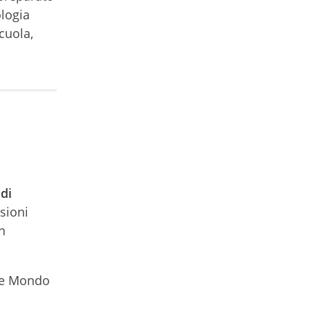
ologia
cuola,
di
sioni
in
one Mondo