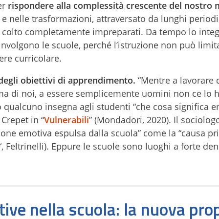
er
rispondere alla complessità crescente del nostro
nelle trasformazioni, attraversato da lunghi periodi d
a colto completamente impreparati. Da tempo lo inte
involgono le scuole, perché l’istruzione non può limita
re curricolare.
degli obiettivi di apprendimento.
“Mentre a lavorare 
ma di noi, a essere semplicemente uomini non ce lo 
o qualcuno insegna agli studenti “che cosa significa e
 Crepet in “
Vulnerabili
” (Mondadori, 2020). Il sociolog
one emotiva espulsa dalla scuola” come la “causa pr
“, Feltrinelli). Eppure le scuole sono luoghi a forte den
ive nella scuola: la nuova pro