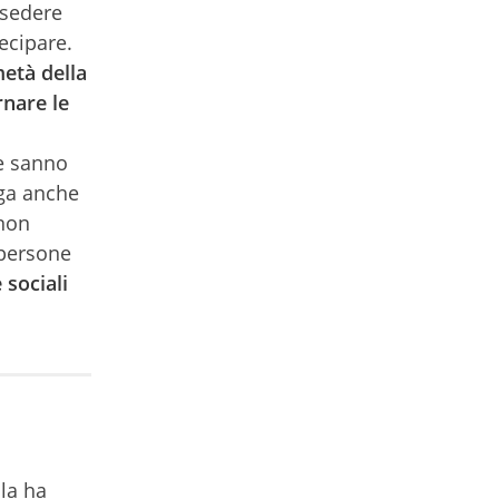
ssedere
ecipare.
metà della
rnare le
ne sanno
ega anche
 non
 persone
 sociali
ola ha