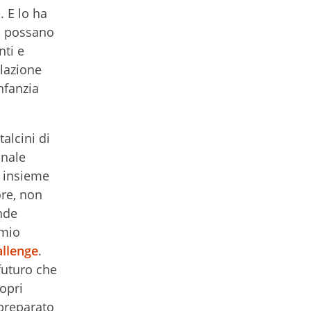
. E lo ha
o possano
nti e
elazione
nfanzia
alcini di
anale
e insieme
ore, non
nde
emio
allenge
.
futuro che
opri
mpreparato