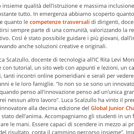
o insieme qualità dell’istruzione e massima inclusione
ostante tutto. In emergenza abbiamo scoperto quant
e quanto le
competenze trasversali
di dirigenti, doce
ntirsi sempre parte di una comunità, valorizzando la r
o. Così è stato possibile guidare i più giovani, dall’i
trovando anche soluzioni creative e originali.
a Scalzullo, docente di tecnologia all’IC Rita Levi Mont
 con tutorial, un sito web con appunti e lezioni, un c
i, tanti incontri online pomeridiani e serali per veder
unni e le loro famiglie. “Io non so se sono un innovat
e quando penso all’innovazione penso ad un’unica gra
ei nessun altro lavoro”. Luca Scalzullo ha vinto il pr
 innovatore alla decima edizione del
Global Junior Ch
 stato dell’anima. Accompagniamo gli studenti in un 
care le mani. Essere capaci di scendere in mezzo ai pr
iù del risultato, conta il cammino percorso insieme”. I