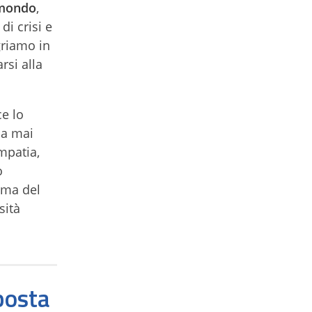
 mondo
,
i crisi e
griamo in
rsi alla
ce lo
ha mai
mpatia,
o
ima del
sità
posta