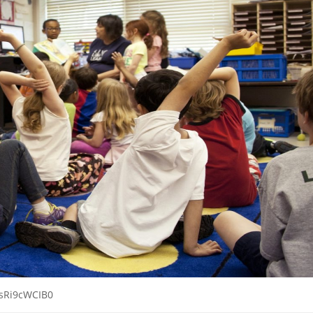
gsRi9cWCIB0