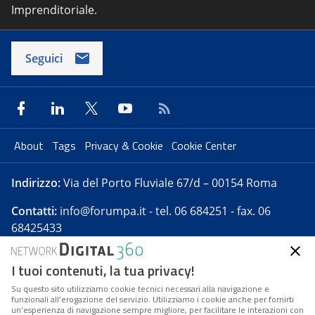
Imprenditoriale.
Seguici
About
Tags
Privacy & Cookie
Cookie Center
Indirizzo:
Via del Porto Fluviale 67/d – 00154 Roma
Contatti:
info@forumpa.it
- tel. 06 684251 - fax. 06
68425433
I tuoi contenuti, la tua privacy!
Forumpa.it
è una pubblicazione telematica iscritta
presso Registro della stampa del Tribunale di Roma -
Su questo sito utilizziamo cookie tecnici necessari alla navigazione e
funzionali all’erogazione del servizio. Utilizziamo i cookie anche per fornirti
Reg. n. 182 del 2 maggio 2008 - Direttore resp. Michela
un’esperienza di navigazione sempre migliore, per facilitare le interazioni con