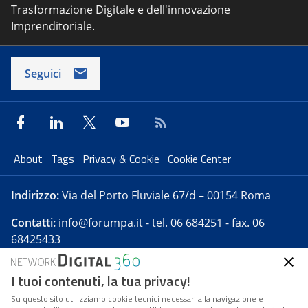
Trasformazione Digitale e dell'innovazione
Imprenditoriale.
Seguici
About
Tags
Privacy & Cookie
Cookie Center
Indirizzo:
Via del Porto Fluviale 67/d – 00154 Roma
Contatti:
info@forumpa.it
- tel. 06 684251 - fax. 06
68425433
I tuoi contenuti, la tua privacy!
Forumpa.it
è una pubblicazione telematica iscritta
presso Registro della stampa del Tribunale di Roma -
Su questo sito utilizziamo cookie tecnici necessari alla navigazione e