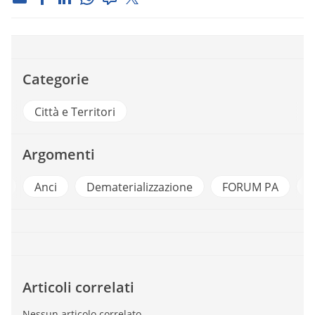
Categorie
Città e Territori
Argomenti
e
Anci
Dematerializzazione
FORUM PA
F
Articoli correlati
Nessun articolo correlato.