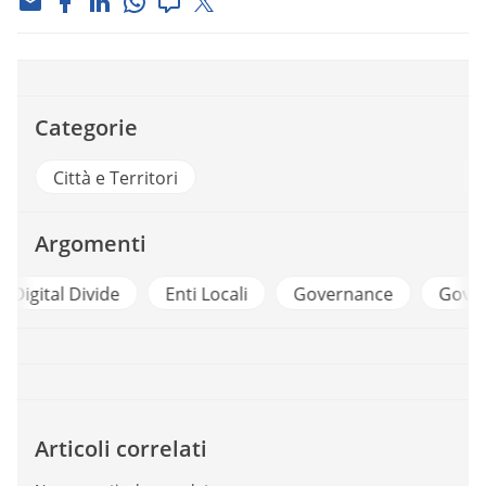
Categorie
Città e Territori
Argomenti
e
Enti Locali
Governance
Governance Del Ter
Articoli correlati