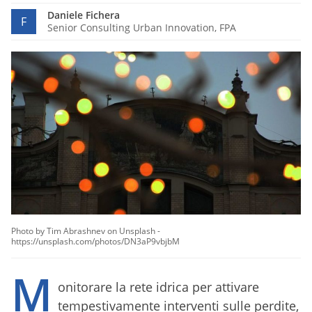
Daniele Fichera
F
Senior Consulting Urban Innovation, FPA
Photo by Tim Abrashnev on Unsplash -
https://unsplash.com/photos/DN3aP9vbjbM
M
onitorare la rete idrica per attivare
tempestivamente interventi sulle perdite,