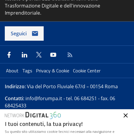
Trasformazione Digitale e dell'innovazione
Imprenditoriale.
Seguici
About
Tags
Privacy & Cookie
Cookie Center
Indirizzo:
Via del Porto Fluviale 67/d – 00154 Roma
Contatti:
info@forumpa.it
- tel. 06 684251 - fax. 06
68425433
I tuoi contenuti, la tua privacy!
Forumpa.it
è una pubblicazione telematica iscritta
presso Registro della stampa del Tribunale di Roma -
Su questo sito utilizziamo cookie tecnici necessari alla navigazione e