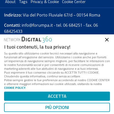
About
Tags
Privacy & Cookie
Cookie Center
Indirizzo:
Via del Porto Fluviale 67/d – 00154 Roma
Contatti:
info@forumpa.it
- tel. 06 684251 - fax. 06
68425433
I tuoi contenuti, la tua privacy!
Forumpa.it
è una pubblicazione telematica iscritta
presso Registro della stampa del Tribunale di Roma -
Su questo sito utilizziamo cookie tecnici necessari alla navigazione e
funzionali all’erogazione del servizio. Utilizziamo i cookie anche per fornirti
Reg. n. 182 del 2 maggio 2008 - Direttore resp. Michela
un’esperienza di navigazione sempre migliore, per facilitare le interazioni con
Stentella
le nostre funzionalità social e per consentirti di ricevere comunicazioni di
marketing aderenti alle tue abitudini di navigazione e ai tuoi interessi.
FPA s.r.l. è società soggetta a Direzione e
Puoi esprimere il tuo consenso cliccando su ACCETTA TUTTI I COOKIE.
Coordinamento da parte di Digital360 S.p.A. - FPA s.r.l.
Chiudendo questa informativa, continui senza accettare.
Potrai sempre gestire le tue preferenze accedendo al nostro COOKIE CENTER
è un'azienda certificata per il sistema di management
e ottenere maggiori informazioni sui cookie utilizzati, visitando la nostra
COOKIE POLICY
.
di qualità SQS (ISO 9001)
Codice Fiscale/Partita IVA n. 10693191008 - R.E.A. Roma
ACCETTA
n. 1249791. ISP AWS
PIÙ OPZIONI
Mappa del sito