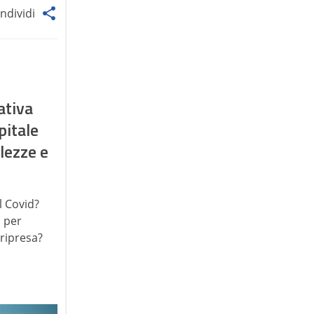
ndividi
ativa
pitale
lezze e
l Covid?
i per
 ripresa?