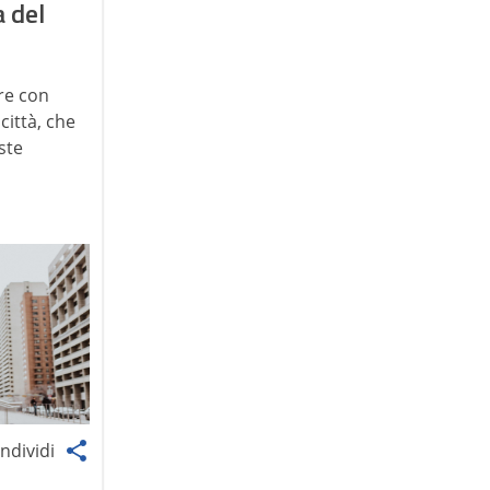
a del
re con
città, che
ste
ndividi