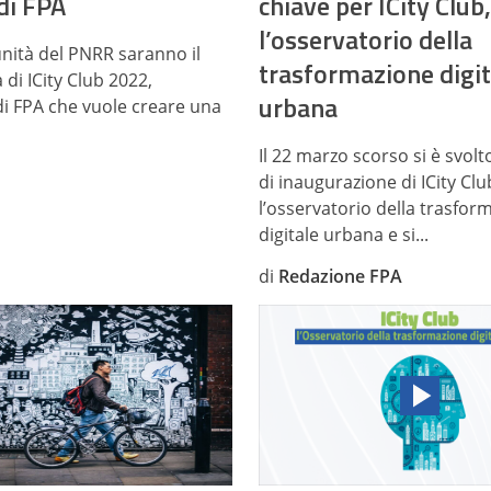
di FPA
chiave per ICity Club,
l’osservatorio della
nità del PNRR saranno il
trasformazione digit
di ICity Club 2022,
urbana
a di FPA che vuole creare una
Il 22 marzo scorso si è svolt
di inaugurazione di ICity Clu
l’osservatorio della trasfor
digitale urbana e si...
di
Redazione FPA