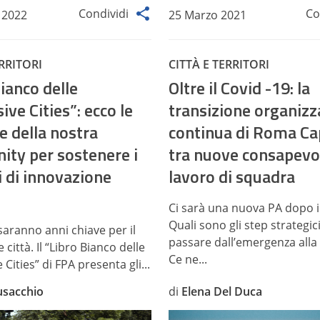
Condividi
Co
 2022
25 Marzo 2021
ERRITORI
CITTÀ E TERRITORI
ianco delle
Oltre il Covid -19: la
ve Cities”: ecco le
transizione organizz
e della nostra
continua di Roma Ca
ty per sostenere i
tra nuove consapevo
i di innovazione
lavoro di squadra
Ci sarà una nuova PA dopo i
Quali sono gli step strategic
saranno anni chiave per il
passare dall’emergenza alla
 città. Il “Libro Bianco delle
Ce ne...
Cities” di FPA presenta gli...
usacchio
di
Elena Del Duca