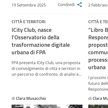
Condividi
19 Settembre 2025
2 Febbraio
CITTÀ E TERRITORI
CITTÀ E T
ICity Club, nasce
“Libro B
l’Osservatorio della
Responsi
trasformazione digitale
propost
urbana di FPA
communi
process
FPA presenta ICity Club, una proposta
urbana
di coinvolgimento di città e territori in
un percorso di confronto, di analisi e...
I prossimi 
futuro delle
Responsive 
di
Clara Musacchio
di
Clara M