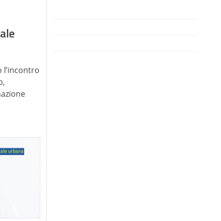
ale
o l’incontro
b,
mazione