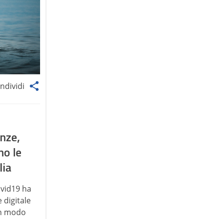
ndividi
enze,
no le
lia
ovid19 ha
 digitale
 in modo