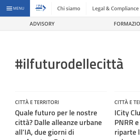
Chi siamo
Legal & Compliance
MENU
ADVISORY
FORMAZI
#ilfuturodellecittà
CITTÀ E TERRITORI
CITTÀ E T
Quale futuro per le nostre
ICity Cl
città? Dalle alleanze urbane
PNRR e 
all’IA, due giorni di
riparte 