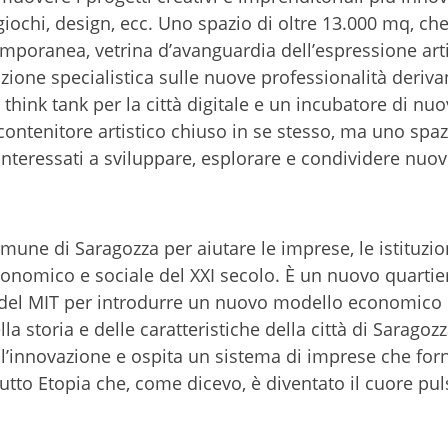
ochi, design, ecc. Uno spazio di oltre 13.000 mq, che
mporanea, vetrina d’avanguardia dell’espressione arti
zione specialistica sulle nuove professionalità deriva
n think tank per la città digitale e un incubatore di nu
ontenitore artistico chiuso in se stesso, ma uno spaz
sti interessati a sviluppare, esplorare e condividere nuo
mune di Saragozza per aiutare le imprese, le istituzion
conomico e sociale del XXI secolo. È un nuovo quartie
ra del MIT per introdurre un nuovo modello economico
a storia e delle caratteristiche della città di Saragozz
dell’innovazione e ospita un sistema di imprese che for
tutto Etopia che, come dicevo, è diventato il cuore pu