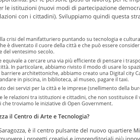
per le istituzioni (nuovi modi di partecipazione democr
elazioni con i cittadini). Sviluppiamo quindi questa str
alla crisi del manifatturiero puntando su tecnologia e cultur
he è diventato il cuore della città e che può essere consider
ide del ventesimo secolo.
 equivale a cercare una via più efficiente di pensare i traspo
a città. In particolare, abbiamo rivisto il modo di usare lo spaz
e barriere architettoniche, abbiamo creato una Digital city 
ndare in piscina, in biblioteca, al museo, pagare il taxi.
 dei servizi per la città e le imprese (snellimento della bur
e relazioni tra istituzioni e cittadini, che non sostituisce il
che troviamo le iniziative di Open Government.
zza il Centro di Arte e Tecnologia?
 Saragozza, è il centro pulsante del nuovo quartiere Mil
uovere i progetti creativi e imprenditoriali più innov