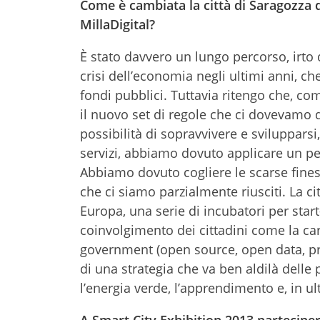
Come è cambiata la città di Saragozza d
MillaDigital?
È stato davvero un lungo percorso, irto d
crisi dell’economia negli ultimi anni, che
fondi pubblici. Tuttavia ritengo che, c
il nuovo set di regole che ci dovevamo
possibilità di sopravvivere e svilupparsi
servizi, abbiamo dovuto applicare un pen
Abbiamo dovuto cogliere le scarse fine
che ci siamo parzialmente riusciti. La ci
Europa, una serie di incubatori per star
coinvolgimento dei cittadini come la car
government (open source, open data, p
di una strategia che va ben aldilà delle 
l’energia verde, l’apprendimento e, in ul
A Smart City Exhibition 2013 partecipera