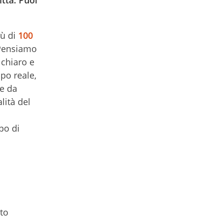
iù di
100
. Pensiamo
 chiaro e
po reale,
ne da
lità del
po di
to