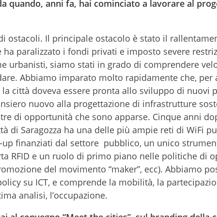
a quando, anni fa, hai cominciato a lavorare al prog
i ostacoli. Il principale ostacolo è stato il rallentame
 ha paralizzato i fondi privati e imposto severe restriz
ome urbanisti, siamo stati in grado di comprendere ve
 dare. Abbiamo imparato molto rapidamente che, per 
, la città doveva essere pronta allo sviluppo di nuovi 
siero nuovo alla progettazione di infrastrutture soste
stre di opportunità che sono apparse. Cinque anni do
ttà di Saragozza ha una delle più ampie reti di WiFi pu
t-up finanziati dal settore pubblico, un unico strumen
ta RFID e un ruolo di primo piano nelle politiche di 
romozione del movimento “maker”, ecc). Abbiamo pos
policy su ICT, e comprende la mobilità, la partecipazio
tima analisi, l’occupazione.
i al convegno “Meet the cities”, sul branding della c