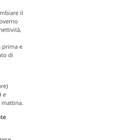
mbiare il
governo
ettività,
a prima e
to di
bre)
à e
e mattina.
nte
prese