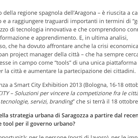
della regione spagnola dell’Aragona – è riuscita a ca
 e a raggiungere traguardi importanti in termini di “
lizzo di tecnologia innovativa e che comprendono conn
 formazione e apprendimento. E, in ultima analisi,
sso, che ha dovuto affrontare anche la crisi economic
rban project manager della città – che ha sempre cerca
 messe in campo come “tools” di una unica piattaforma
 la città e aumentare la partecipazione dei cittadini.
nza a Smart City Exhibition 2013 (Bologna, 16-18 otto
TY – Soluzioni per vincere la competizione fra le citt
: tecnologie, servizi, branding
” che si terrà il 18 ottobr
lla strategia urbana di Saragozza a partire dal rece
tool per il governo urbano?
opportunità: per le persone (posti di lavoro), per le im