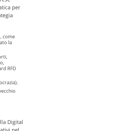
atica per
ategia
a, come
ato la
rti,
io,
Card RFD
ocrazia).
 vecchio
la Digital
ativi nel