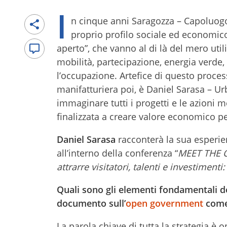
I
n cinque anni Saragozza – Capoluogo 
proprio profilo sociale ed economico
aperto”, che vanno al di là del mero uti
mobilità, partecipazione, energia verde,
l’occupazione. Artefice di questo proce
manifatturiera poi, è Daniel Sarasa – U
immaginare tutti i progetti e le azioni
finalizzata a creare valore economico per
Daniel Sarasa
racconterà la sua esperie
all’interno della conferenza “
MEET THE CI
attrarre visitatori, talenti e investimenti
Quali sono gli elementi fondamentali de
documento sull’
open government
come 
La parola chiave di tutta la strategia è 