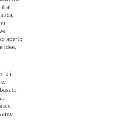
 è al
stica,
nti
ove
io aperto
ve idee.
i e i
re,
 basato
a.
nisce
lsante