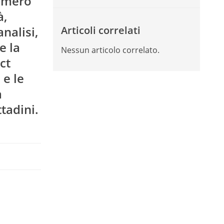
l mero
à,
nalisi,
Articoli correlati
e la
Nessun articolo correlato.
ct
 e le
a
tadini.