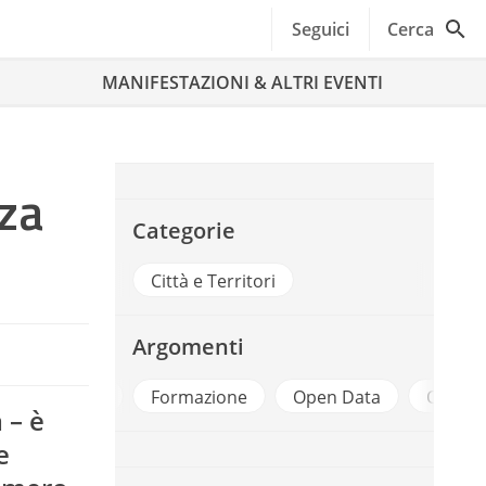
Seguici
Cerca
MANIFESTAZIONI & ALTRI EVENTI
za
Categorie
Città e Territori
Argomenti
Casi
Formazione
Open Data
Open G
 – è
e