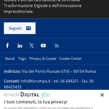
Trasformazione Digitale e dell'innovazione
Imprenditoriale.
Seguici
About
Tags
Privacy & Cookie
Cookie Center
Indirizzo:
Via del Porto Fluviale 67/d – 00154 Roma
Contatti:
info@forumpa.it
- tel. 06 684251 - fax. 06
68425433
I tuoi contenuti, la tua privacy!
Forumpa.it
è una pubblicazione telematica iscritta
presso Registro della stampa del Tribunale di Roma -
Su questo sito utilizziamo cookie tecnici necessari alla navigazione e