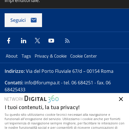
Imprenditoriale.
Seguici
About
Tags
Privacy & Cookie
Cookie Center
Indirizzo:
Via del Porto Fluviale 67/d – 00154 Roma
Contatti:
info@forumpa.it
- tel. 06 684251 - fax. 06
68425433
I tuoi contenuti, la tua privacy!
Forumpa.it
è una pubblicazione telematica iscritta
presso Registro della stampa del Tribunale di Roma -
Su questo sito utilizziamo cookie tecnici necessari alla navigazione e
funzionali all’erogazione del servizio. Utilizziamo i cookie anche per fornirti
Reg. n. 182 del 2 maggio 2008 - Direttore resp. Michela
un’esperienza di navigazione sempre migliore, per facilitare le interazioni con
Stentella
le nostre funzionalità social e per consentirti di ricevere comunicazioni di