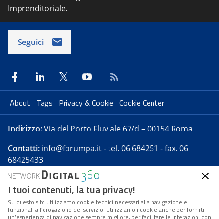
Imprenditoriale.
Seguici
About
Tags
Privacy & Cookie
Cookie Center
Indirizzo:
Via del Porto Fluviale 67/d – 00154 Roma
Contatti:
info@forumpa.it
- tel. 06 684251 - fax. 06
68425433
I tuoi contenuti, la tua privacy!
Forumpa.it
è una pubblicazione telematica iscritta
presso Registro della stampa del Tribunale di Roma -
Su questo sito utilizziamo cookie tecnici necessari alla navigazione e
funzionali all’erogazione del servizio. Utilizziamo i cookie anche per fornirti
Reg. n. 182 del 2 maggio 2008 - Direttore resp. Michela
un’esperienza di navigazione sempre migliore, per facilitare le interazioni con