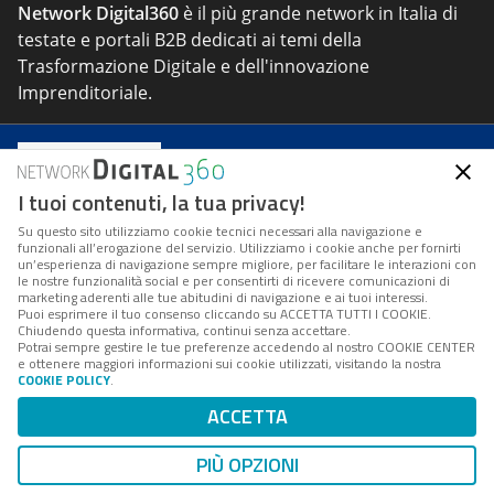
Network Digital360
è il più grande network in Italia di
testate e portali B2B dedicati ai temi della
Trasformazione Digitale e dell'innovazione
Imprenditoriale.
Seguici
I tuoi contenuti, la tua privacy!
Su questo sito utilizziamo cookie tecnici necessari alla navigazione e
funzionali all’erogazione del servizio. Utilizziamo i cookie anche per fornirti
un’esperienza di navigazione sempre migliore, per facilitare le interazioni con
le nostre funzionalità social e per consentirti di ricevere comunicazioni di
marketing aderenti alle tue abitudini di navigazione e ai tuoi interessi.
About
Tags
Privacy & Cookie
Cookie Center
Puoi esprimere il tuo consenso cliccando su ACCETTA TUTTI I COOKIE.
Chiudendo questa informativa, continui senza accettare.
Potrai sempre gestire le tue preferenze accedendo al nostro COOKIE CENTER
Indirizzo:
Via del Porto Fluviale 67/d – 00154 Roma
e ottenere maggiori informazioni sui cookie utilizzati, visitando la nostra
COOKIE POLICY
.
Contatti:
info@forumpa.it
- tel. 06 684251 - fax. 06
ACCETTA
68425433
PIÙ OPZIONI