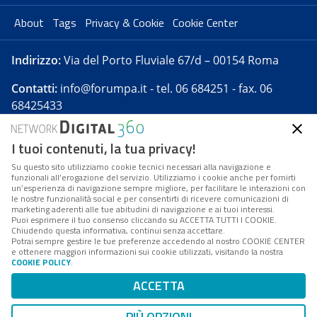
About
Tags
Privacy & Cookie
Cookie Center
Indirizzo:
Via del Porto Fluviale 67/d – 00154 Roma
Contatti:
info@forumpa.it
- tel. 06 684251 - fax. 06
68425433
I tuoi contenuti, la tua privacy!
Forumpa.it
è una pubblicazione telematica iscritta
presso Registro della stampa del Tribunale di Roma -
Su questo sito utilizziamo cookie tecnici necessari alla navigazione e
funzionali all’erogazione del servizio. Utilizziamo i cookie anche per fornirti
Reg. n. 182 del 2 maggio 2008 - Direttore resp. Michela
un’esperienza di navigazione sempre migliore, per facilitare le interazioni con
Stentella
le nostre funzionalità social e per consentirti di ricevere comunicazioni di
marketing aderenti alle tue abitudini di navigazione e ai tuoi interessi.
FPA s.r.l. è società soggetta a Direzione e
Puoi esprimere il tuo consenso cliccando su ACCETTA TUTTI I COOKIE.
Coordinamento da parte di Digital360 S.p.A. - FPA s.r.l.
Chiudendo questa informativa, continui senza accettare.
Potrai sempre gestire le tue preferenze accedendo al nostro COOKIE CENTER
è un'azienda certificata per il sistema di management
e ottenere maggiori informazioni sui cookie utilizzati, visitando la nostra
COOKIE POLICY
.
di qualità SQS (ISO 9001)
Codice Fiscale/Partita IVA n. 10693191008 - R.E.A. Roma
ACCETTA
n. 1249791. ISP AWS
PIÙ OPZIONI
Mappa del sito