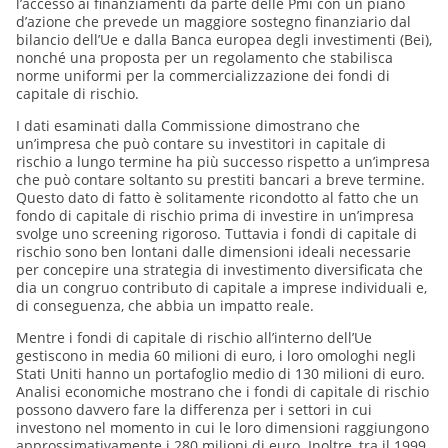
l’accesso ai finanziamenti da parte delle Pmi con un piano
d’azione che prevede un maggiore sostegno finanziario dal
bilancio dell’Ue e dalla Banca europea degli investimenti (Bei),
nonché una proposta per un regolamento che stabilisca
norme uniformi per la commercializzazione dei fondi di
capitale di rischio.
I dati esaminati dalla Commissione dimostrano che
un’impresa che può contare su investitori in capitale di
rischio a lungo termine ha più successo rispetto a un’impresa
che può contare soltanto su prestiti bancari a breve termine.
Questo dato di fatto è solitamente ricondotto al fatto che un
fondo di capitale di rischio prima di investire in un’impresa
svolge uno screening rigoroso. Tuttavia i fondi di capitale di
rischio sono ben lontani dalle dimensioni ideali necessarie
per concepire una strategia di investimento diversificata che
dia un congruo contributo di capitale a imprese individuali e,
di conseguenza, che abbia un impatto reale.
Mentre i fondi di capitale di rischio all’interno dell’Ue
gestiscono in media 60 milioni di euro, i loro omologhi negli
Stati Uniti hanno un portafoglio medio di 130 milioni di euro.
Analisi economiche mostrano che i fondi di capitale di rischio
possono davvero fare la differenza per i settori in cui
investono nel momento in cui le loro dimensioni raggiungono
approssimativamente i 280 milioni di euro. Inoltre, tra il 1999