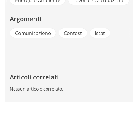
 Pubblica
Energia e Ambiente
Lavoro e Occupazi
Argomenti
Comunicazione
Contest
Istat
Articoli correlati
Nessun articolo correlato.