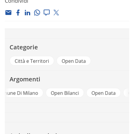
Condividi
Categorie
Città e Territori
Open Data
Argomenti
o
Open Bilanci
Open Data
Open Governmen