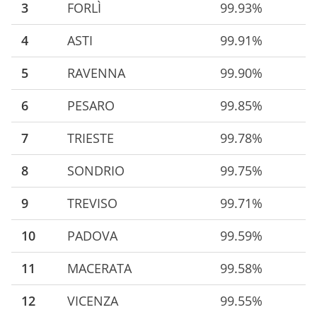
3
FORLÌ
99.93%
4
ASTI
99.91%
5
RAVENNA
99.90%
6
PESARO
99.85%
7
TRIESTE
99.78%
8
SONDRIO
99.75%
9
TREVISO
99.71%
10
PADOVA
99.59%
11
MACERATA
99.58%
12
VICENZA
99.55%