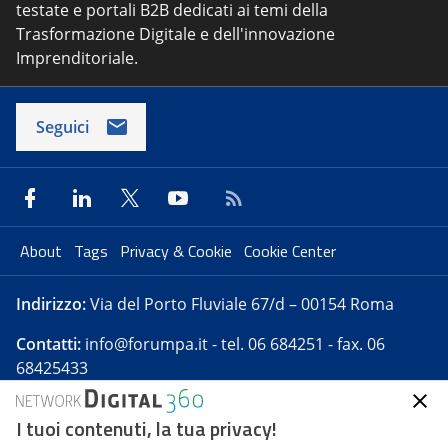
testate e portali B2B dedicati ai temi della
Trasformazione Digitale e dell'innovazione
Imprenditoriale.
Seguici
About
Tags
Privacy & Cookie
Cookie Center
Indirizzo:
Via del Porto Fluviale 67/d – 00154 Roma
Contatti:
info@forumpa.it
- tel. 06 684251 - fax. 06
68425433
I tuoi contenuti, la tua privacy!
Forumpa.it
è una pubblicazione telematica iscritta