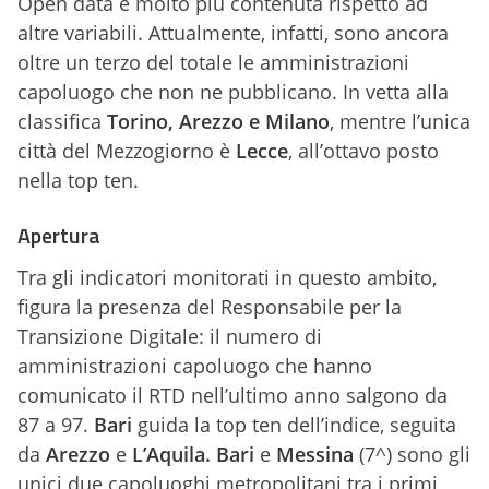
Open data è molto più contenuta rispetto ad
altre variabili. Attualmente, infatti, sono ancora
oltre un terzo del totale le amministrazioni
capoluogo che non ne pubblicano. In vetta alla
classifica
Torino, Arezzo e Milano
, mentre l’unica
città del Mezzogiorno è
Lecce
, all’ottavo posto
nella top ten.
Apertura
Tra gli indicatori monitorati in questo ambito,
figura la presenza del Responsabile per la
Transizione Digitale: il numero di
amministrazioni capoluogo che hanno
comunicato il RTD nell’ultimo anno salgono da
87 a 97.
Bari
guida la top ten dell’indice, seguita
da
Arezzo
e
L’Aquila.
Bari
e
Messina
(7^) sono gli
unici due capoluoghi metropolitani tra i primi