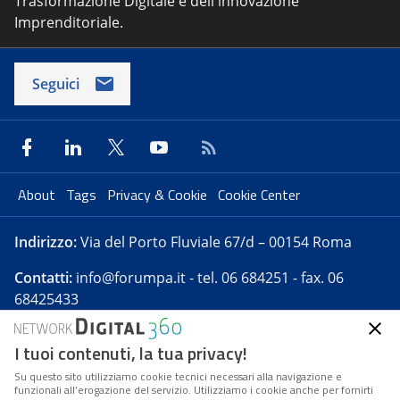
Trasformazione Digitale e dell'innovazione
Imprenditoriale.
Seguici
About
Tags
Privacy & Cookie
Cookie Center
Indirizzo:
Via del Porto Fluviale 67/d – 00154 Roma
Contatti:
info@forumpa.it
- tel. 06 684251 - fax. 06
68425433
I tuoi contenuti, la tua privacy!
Forumpa.it
è una pubblicazione telematica iscritta
presso Registro della stampa del Tribunale di Roma -
Su questo sito utilizziamo cookie tecnici necessari alla navigazione e
funzionali all’erogazione del servizio. Utilizziamo i cookie anche per fornirti
Reg. n. 182 del 2 maggio 2008 - Direttore resp. Michela