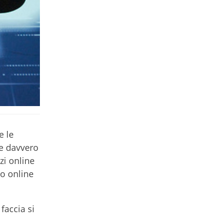
e le
re davvero
zi online
io online
faccia si