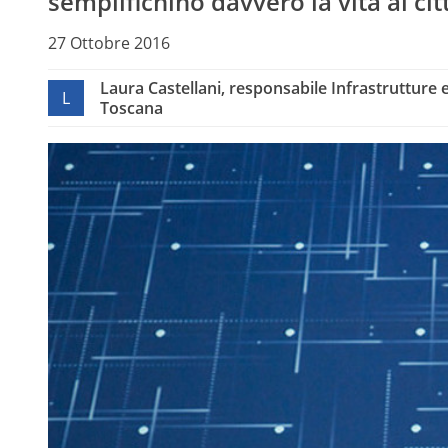
semplifichino davvero la vita al cit
27 Ottobre 2016
Laura Castellani, responsabile Infrastrutture 
L
Toscana