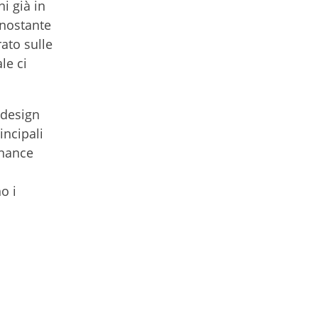
i già in
onostante
rato sulle
le ci
 design
incipali
rnance
o i