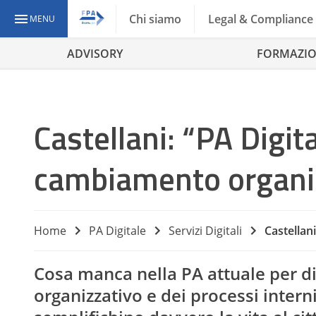
Chi siamo
Legal & Compliance
MENU
ADVISORY
FORMAZI
Castellani: “PA Digit
cambiamento organi
Home
PA Digitale
Servizi Digitali
Castellan
Cosa manca nella PA attuale per d
organizzativo e dei processi intern