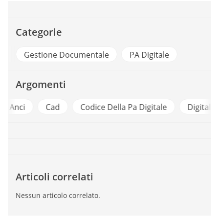
Categorie
Gestione Documentale
PA Digitale
Argomenti
i
Cad
Codice Della Pa Digitale
Digitalizzazion
Articoli correlati
Nessun articolo correlato.