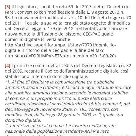
[3]
Il Legislatore, con il decreto 69 del 2013, detto “Decreto del
Fare”, convertito con modificazioni dalla L. 9 agosto 2013 n.
98, ha nuovamente modificato l’art. 10 del Decreto Legge n. 70
del 2011 il quale, a sua volta, era già stato oggetto di modifica
dal Decreto Legge n. 179 del 2012, nel tentativo di rilanciare
nuovamente la diffusione del sistema CEC-PAC quale
domicilio digitale (si veda anche
http://archive.saperi.forumpa.it/story/73701/domicilio-
digitale-il-ritorno-della-cec-pac-e-la-fine-del-fax?
utm_source=FORUMPANET&utm_medium=2013-09-20).
[4]
I primi tre commi dell’art. 3bis del Decreto Legislativo n. 82
del 2005, recante il Codice dell’amministrazione digitale, così
stabiliscono in tema di domicilio digitale:
"1. Al fine di facilitare la comunicazione tra pubbliche
amministrazioni e cittadini, è facoltà di ogni cittadino indicare
alla pubblica amministrazione, secondo le modalità stabilite
al comma 3, un proprio indirizzo di posta elettronica
certificata, rilasciato ai sensi dell’articolo 16-bis, comma 5, del
decreto-legge 29 novembre 2008, n. 185, convertito, con
modificazioni, dalla legge 28 gennaio 2009, n. 2, quale suo
domicilio digitale.
2. L’indirizzo di cui al comma 1 è inserito nell’Anagrafe
nazionale della popolazione residente-ANPR e reso