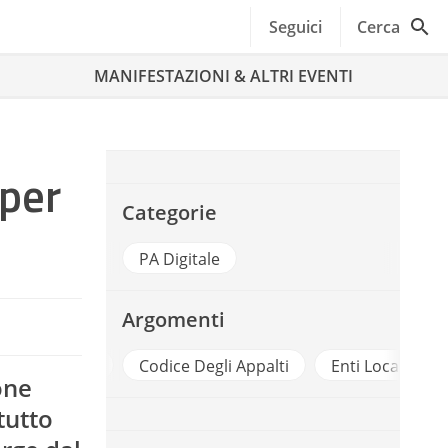
Seguici
Cerca
MANIFESTAZIONI & ALTRI EVENTI
 per
Categorie
PA Digitale
Argomenti
a Digitale
Codice Degli Appalti
Enti Locali
FOR
one
tutto