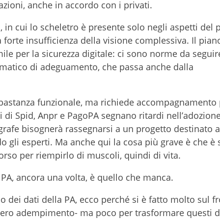
zioni, anche in accordo con i privati.
i, in cui lo scheletro è presente solo negli aspetti del
forte insufficienza della visione complessiva. Il pian
ile per la sicurezza digitale: ci sono norme da seguir
tematico di adeguamento, che passa anche dalla
abbastanza funzionale, ma richiede accompagnamento 
i di Spid, Anpr e PagoPA segnano ritardi nell’adozion
agrafe bisognerà rassegnarsi a un progetto destinato a
 gli esperti. Ma anche qui la cosa più grave è che è 
so per riempirlo di muscoli, quindi di vita.
A, ancora una volta, è quello che manca.
 dei dati della PA, ecco perché si è fatto molto sul f
mero adempimento- ma poco per trasformare questi da