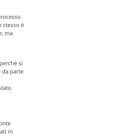
 processo
o stesso è
e, ma
perché si
e da parte
stato
ronte
ti in