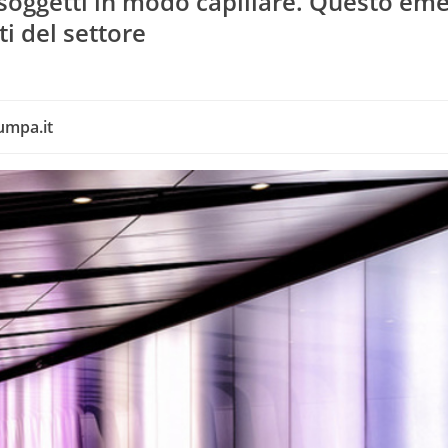
i soggetti in modo capillare. Questo em
i del settore
umpa.it