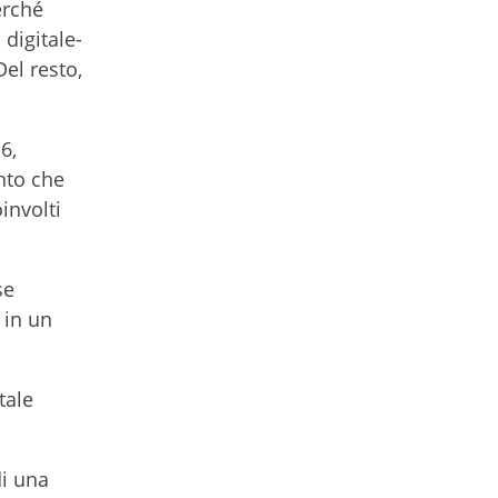
erché
 digitale-
Del resto,
6,
nto che
involti
se
 in un
tale
di una