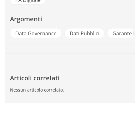
PA Digitale
Argomenti
d
Data Governance
Dati Pubblici
Garante Pri
Articoli correlati
Nessun articolo correlato.