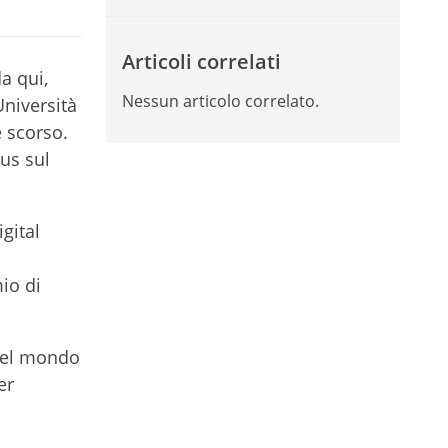
Articoli correlati
a qui,
Nessun articolo correlato.
Università
e scorso.
cus sul
gital
mio di
 nel mondo
er