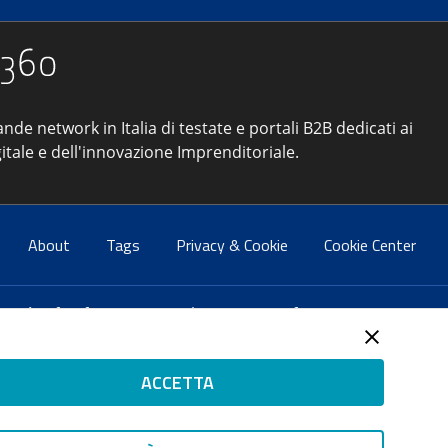
ande network in Italia di testate e portali B2B dedicati ai
itale e dell'innovazione Imprenditoriale.
About
Tags
Privacy & Cookie
Cookie Center
atti:
info@forumpa.it
- tel. 06 684251 - fax. 06 68425433
2 del 2 maggio 2008 - Direttore resp. Michela Stentella
ACCETTA
tificata per il sistema di management di qualità SQS (ISO
 ISP AWS