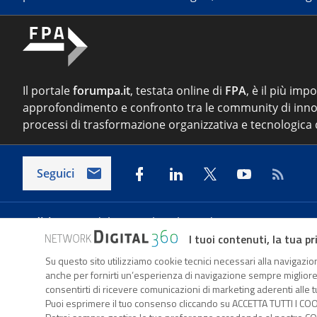
Il portale
forumpa.it
, testata online di
FPA
, è il più imp
approfondimento e confronto tra le community di inno
processi di trasformazione organizzativa e tecnologica d
Seguici
Indirizzo:
Via del Porto Fluviale 67/d – 00154 Roma
I tuoi contenuti, la tua pr
Su questo sito utilizziamo cookie tecnici necessari alla navigazion
Forumpa.it
è una pubblicazione telematica iscritta pre
anche per fornirti un’esperienza di navigazione sempre migliore, p
FPA s.r.l. è società soggetta a Direzione e Coordinament
consentirti di ricevere comunicazioni di marketing aderenti alle tu
Puoi esprimere il tuo consenso cliccando su ACCETTA TUTTI I COO
Codice 